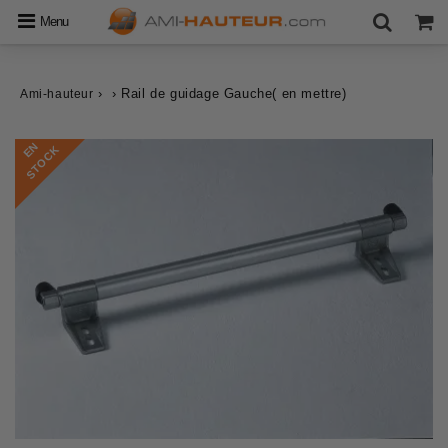
Menu
›
›
Rail de guidage Gauche( en mettre)
Ami-hauteur
E
N
S
T
O
C
K