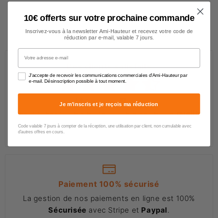
10€ offerts sur votre prochaine commande
Inscrivez-vous à la newsletter Ami-Hauteur et recevez votre code de
Pourquoi nous faire confiance ?
réduction par e-mail, valable 7 jours.
Votre adresse e-mail
Des clients satisfaits
J'accepte de recevoir les communications commerciales d'Ami-Hauteur par
e-mail. Désinscription possible à tout moment.
4.6/5
(652 avis)
Je m'inscris et je reçois ma réduction
Les professionnels et particuliers saluent la
qualité
de nos produits et notre
accompagnement
.
Code valable 7 jours à compter de la réception, une utilisation par client, non cumulable avec
d'autres offres en cours.
Paiement 100% sécurisé
La gestion de nos paiements en ligne est 100%
Sécurisée
avec Stripe et
Paypal
.