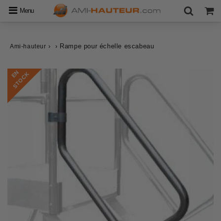
Menu
›
›
Rampe pour échelle escabeau
Ami-hauteur
E
N
S
T
O
C
K