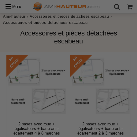
Menu
›
›
Ami-hauteur
Accessoires et pièces détachées escabeau
Accessoires et pièces détachées escabeau
Accessoires et pièces détachées
escabeau
E
N
S
T
O
C
E
N
S
T
O
C
K
K
2 bases avec roue +
2 bases avec roue +
égalisateurs + barre anti-
égalisateurs + barre anti-
écartement 4 à 8 marches
écartement 2 à 3 marches