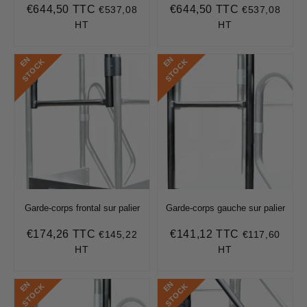
€644,50 TTC
€644,50 TTC
€537,08
€537,08
Prix
€644,50
Prix
€644,50
régulier
régulier
HT
HT
E
N
S
T
O
C
E
N
S
T
O
C
K
K
Garde-corps frontal sur palier
Garde-corps gauche sur palier
€174,26 TTC
€141,12 TTC
€145,22
€117,60
Prix
€174,26
Prix
€141,12
régulier
régulier
HT
HT
E
N
S
T
O
C
E
N
S
T
O
C
K
K