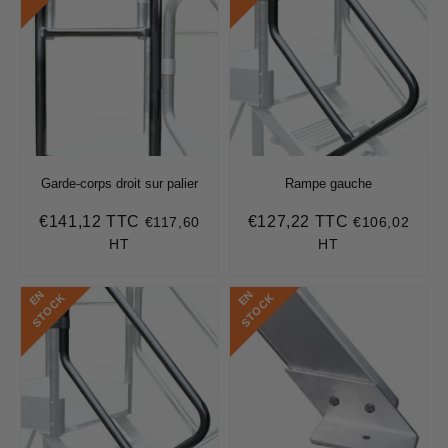
Garde-corps droit sur palier
Rampe gauche
€141,12 TTC
€127,22 TTC
€117,60
€106,02
Prix
€141,12
Prix
€127,22
régulier
régulier
HT
HT
E
N
S
T
O
C
E
N
S
T
O
C
K
K