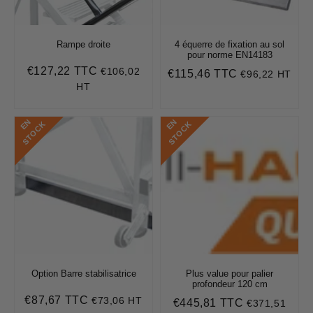
Rampe droite
4 équerre de fixation au sol
pour norme EN14183
€127,22 TTC
€106,02
Prix
€127,22
€115,46 TTC
€96,22 HT
Prix
€115,46
régulier
HT
régulier
E
N
S
T
O
C
E
N
S
T
O
C
K
K
Option Barre stabilisatrice
Plus value pour palier
profondeur 120 cm
€87,67 TTC
€73,06 HT
Prix
€87,67
€445,81 TTC
€371,51
Prix
€445,81