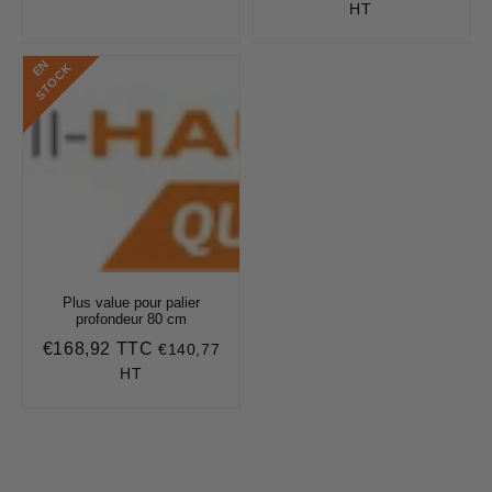
régulier
régulier
HT
E
N
S
T
O
C
K
Plus value pour palier
profondeur 80 cm
€168,92 TTC
€140,77
Prix
€168,92
régulier
HT