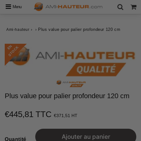
Menu
›
›
Plus value pour palier profondeur 120 cm
Ami-hauteur
E
N
S
T
O
C
K
Plus value pour palier profondeur 120 cm
€445,81 TTC
€445,81
€371,51 HT
Unit
price
Ajouter au panier
Quantité