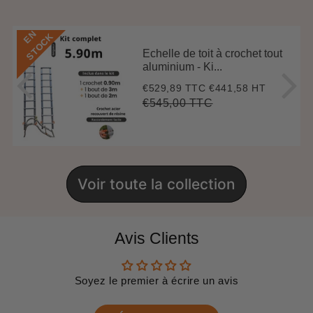
E
N
S
T
O
C
K
Echelle de toit à crochet tout
aluminium - Ki...
€529,89 TTC
€441,58 HT
Prix
€529,89
réduit
€545,00 TTC
Prix
€545,00
Unit
régulier
price
Voir toute la collection
Avis Clients
Soyez le premier à écrire un avis