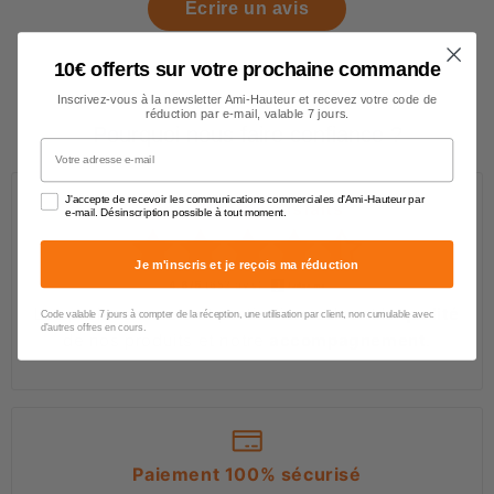
Écrire un avis
10€ offerts sur votre prochaine commande
Inscrivez-vous à la newsletter Ami-Hauteur et recevez votre code de
réduction par e-mail, valable 7 jours.
Pourquoi nous faire confiance ?
Votre adresse e-mail
J'accepte de recevoir les communications commerciales d'Ami-Hauteur par
Des clients satisfaits
e-mail. Désinscription possible à tout moment.
Je m'inscris et je reçois ma réduction
4.6/5
(652 avis)
Les professionnels et particuliers saluent la
qualité
Code valable 7 jours à compter de la réception, une utilisation par client, non cumulable avec
d'autres offres en cours.
de nos produits et notre
accompagnement
.
Paiement 100% sécurisé