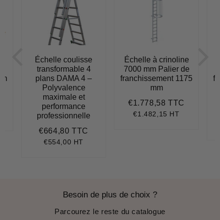
e
Échelle coulisse
Échelle à crinoline
transformable 4
7000 mm Palier de
lon
plans DAMA 4 –
franchissement 1175
f
Polyvalence
mm
949,79
maximale et
€1.778,58 TTC
Prix
€1.778,5
performance
régulier
€1.482,15 HT
professionnelle
.117,49
it
ice
€664,80 TTC
Prix
€664,80
régulier
€554,00 HT
Besoin de plus de choix ?
Parcourez le reste du catalogue