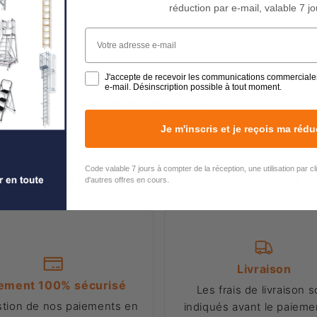
réduction par e-mail, valable 7 jo
Votre adresse e-mail
J'accepte de recevoir les communications commerciale
e-mail. Désinscription possible à tout moment.
En Savoir +
Je m'inscris et je reçois ma rédu
Code valable 7 jours à compter de la réception, une utilisation par c
Pourquoi nous faire confiance ?
d'autres offres en cours.
Livraison
ement 100% sécurisé
Les frais de livraison s
stion de nos paiements en
indiqués avant le paiemen