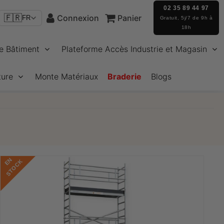
02 35 89 44 97
🇫🇷
Connexion
Panier
FR
Gratuit, 5j/7 de 9h à
18h
e Bâtiment
Plateforme Accès Industrie et Magasin
ture
Monte Matériaux
Braderie
Blogs
E
N
S
T
O
C
K