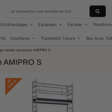
Echafaudages
Escabeau
Escalier
Plateform
ité
Gouttières
Traitement Toiture
Bac Acier Toi
ge roulant aluminium AMIPRO S
um AMIPRO S
E
N
S
T
O
C
K