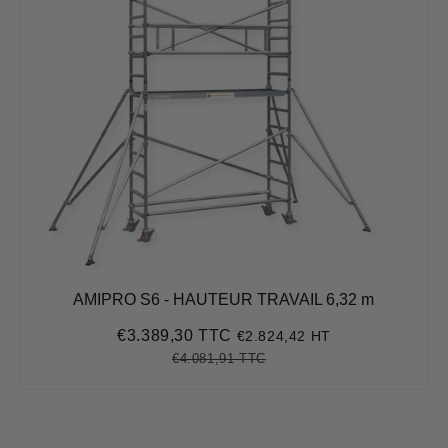
AMIPRO S6 - HAUTEUR TRAVAIL 6,32 m
€3.389,30 TTC
€2.824,42 HT
Prix
€3.389,30
réduit
€4.081,91 TTC
Prix
€4.081,91
Unit
régulier
price