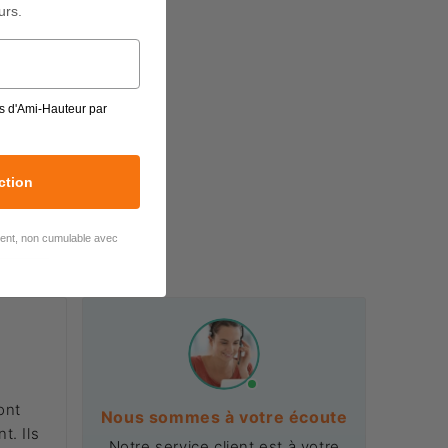
urs.
s d'Ami-Hauteur par
ction
lient, non cumulable avec
ont
Nous sommes à votre écoute
t. Ils
Notre service client est à votre