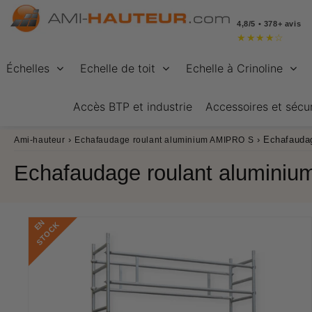
4,8/5 • 378+ avis
★
★
★
★
☆
Échelles
Echelle de toit
Echelle à Crinoline
Accès BTP et industrie
Accessoires et sécur
›
›
Echafauda
Ami-hauteur
Echafaudage roulant aluminium AMIPRO S
Echafaudage roulant alumini
E
N
S
T
O
C
K