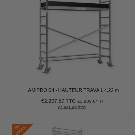
AMIPRO S4 - HAUTEUR TRAVAIL 4,22 m
€2.207,57 TTC
€1.839,64 HT
Prix
€2.207,57
réduit
€2.821,80 TTC
Prix
€2.821,80
Unit
régulier
price
E
N
S
T
O
C
K