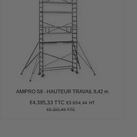
AMIPRO S8 - HAUTEUR TRAVAIL 8,42 m
€4.385,33 TTC
€3.654,44 HT
Prix
€4.385,33
réduit
€5.232,49 TTC
Prix
€5.232,49
Unit
régulier
price