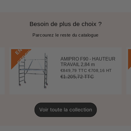
Besoin de plus de choix ?
Parcourez le reste du catalogue
E
N
S
T
O
C
K
AMIPRO F90 - HAUTEUR
TRAVAIL 2,84 m
€849,79 TTC
€708,16 HT
Prix
€849,79
réduit
€1.205,72 TTC
Prix
€1.205,72
Unit
régulier
price
Voir toute la collection