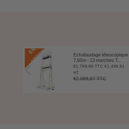
E
N
S
T
O
C
K
Echafaudage télescopique
 5,84
7,60m - 13 marches T...
€1.799,89 TTC
€1.499,91
Prix
€1.799,89
04,46
65,35
réduit
HT
€2.099,87 TTC
Prix
€2.099,87
Unit
174,95
t
régulier
price
e