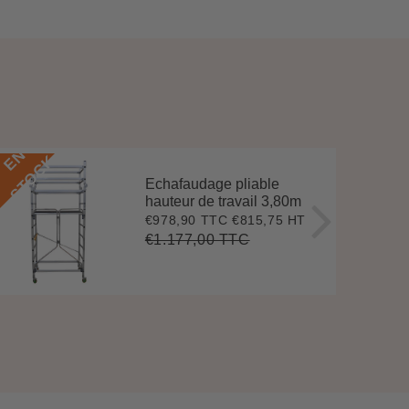
E
N
S
T
O
C
E
N
S
T
O
C
K
Echafaudage pliable
hauteur de travail 3,80m
€978,90 TTC
€815,75 HT
Prix
€978,90
réduit
€1.177,00 TTC
Prix
€1.177,00
Unit
régulier
price