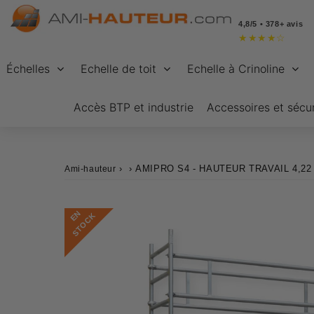
4,8/5 • 378+ avis
★
★
★
★
☆
Échelles
Echelle de toit
Echelle à Crinoline
Accès BTP et industrie
Accessoires et sécur
›
›
AMIPRO S4 - HAUTEUR TRAVAIL 4,22
Ami-hauteur
E
N
S
T
O
C
K