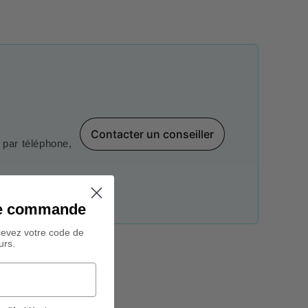
Contacter un conseiller
par téléphone,
ine commande
cevez votre code de
urs.