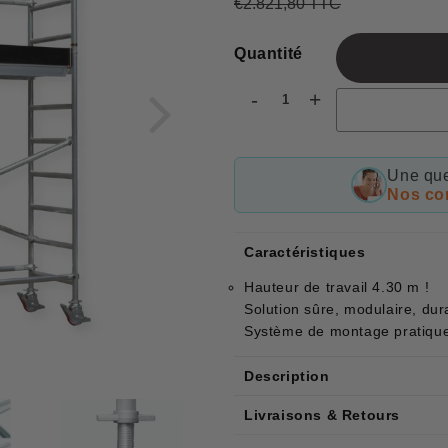
€2.821,80 TTC
Prix
€2.821,80
Prix
€2.207,57
régulier
réduit
Quantité
-
+
Une que
Nos con
Caractéristiques
Hauteur de travail 4.30 m !
Solution sûre, modulaire, du
Système de montage pratiqu
Description
Livraisons & Retours