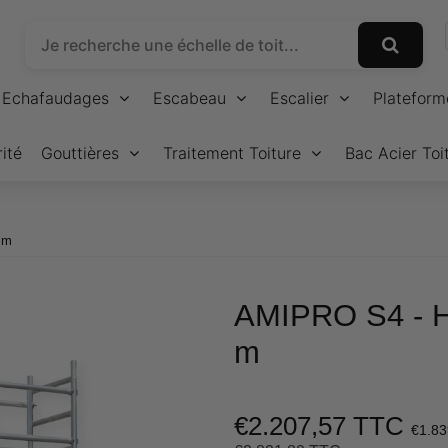
Echafaudages
Escabeau
Escalier
Plateform
ité
Gouttières
Traitement Toiture
Bac Acier Toi
 m
AMIPRO S4 - 
m
€2.207,57 TTC
€1.83