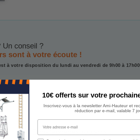
 Un conseil ?
rs sont à votre écoute !
est à votre disposition du lundi au vendredi de 9h00 à 17h00
10€ offerts sur votre procha
Inscrivez-vous à la newsletter Ami-Hauteur et re
réduction par e-mail, valable 7 jo
Votre adresse e-mail
Echafaudages roulants