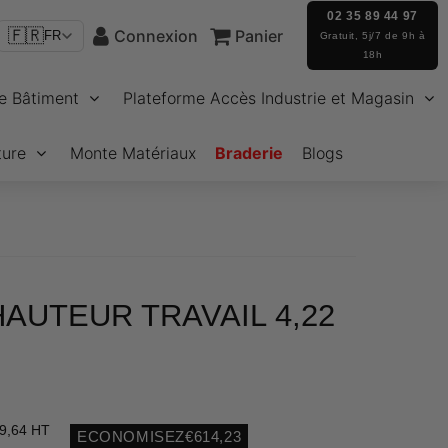
02 35 89 44 97
🇫🇷
Connexion
Panier
FR
Gratuit, 5j/7 de 9h à
18h
e Bâtiment
Plateforme Accès Industrie et Magasin
ture
Monte Matériaux
Braderie
Blogs
HAUTEUR TRAVAIL 4,22
9,64 HT
ECONOMISEZ
€614,23
Unit