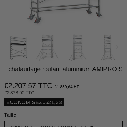
Echafaudage roulant aluminium AMIPRO S
€2.207,57 TTC
€1.839,64 HT
€2.828,90 TTC
Prix
€2.828,90
Prix
€2.207,57
régulier
réduit
Unit
ECONOMISEZ
€621,33
price
Taille