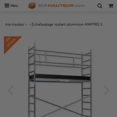
Menu
›
›
Echafaudage roulant aluminium AMIPRO S
Ami-hauteur
E
N
S
T
O
C
K