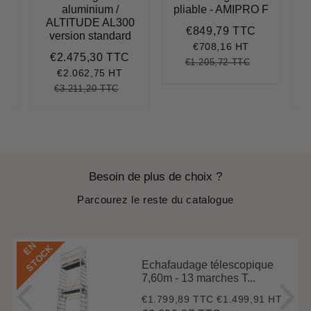
aluminium /
pliable - AMIPRO F
5
ALTITUDE AL300
€849,79 TTC
Prix
€849,79
version standard
réduit
€708,16 HT
€2.475,30 TTC
€1.109,89
Prix
€2.475,30
€1.205,72 TTC
Prix
€1.205,72
Unit
réduit
€2.062,75 HT
régulier
price
€3.211,20 TTC
.563,30
nit
Prix
€3.211,20
Unit
ice
régulier
price
Besoin de plus de choix ?
Parcourez le reste du catalogue
E
N
S
T
O
C
K
Echafaudage télescopique
7,60m - 13 marches T...
€1.799,89 TTC
€1.499,91 HT
Prix
€1.799,89