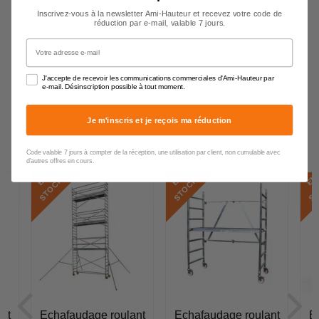
Inscrivez-vous à la newsletter Ami-Hauteur et recevez votre code de
réduction par e-mail, valable 7 jours.
Contacter un conseiller
Votre adresse e-mail
J'accepte de recevoir les communications commerciales d'Ami-Hauteur par
e-mail. Désinscription possible à tout moment.
Je m'inscris et je reçois ma réduction
Echafaudage aluminium
Code valable 7 jours à compter de la réception, une utilisation par client, non cumulable avec
d'autres offres en cours.
E
N
S
T
O
C
E
N
S
T
O
C
E
N
S
T
O
C
K
K
nt
Echafaudage roulant
Echafaudage roulant
E