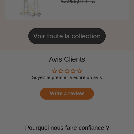
réduit
€2.099,87 TTC
Prix
€2.099,87
Unit
régulier
price
Voir toute la collection
Avis Clients
Soyez le premier à écrire un avis
Write a review
Pourquoi nous faire confiance ?