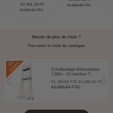
réduit
€2.361,29 HT
€1.695,80 TTC
.828,90
nit
Prix
€1.695,80
Unit
€4.500,52 TTC
ice
régulier
price
Prix
€4.500,52
Unit
régulier
price
Besoin de plus de choix ?
Parcourez le reste du catalogue
E
N
S
T
O
C
K
Echafaudage télescopique
7,60m - 13 marches T...
€1.799,89 TTC
€1.499,91 HT
Prix
€1.799,89
réduit
€2.099,87 TTC
Prix
€2.099,87
Unit
régulier
price