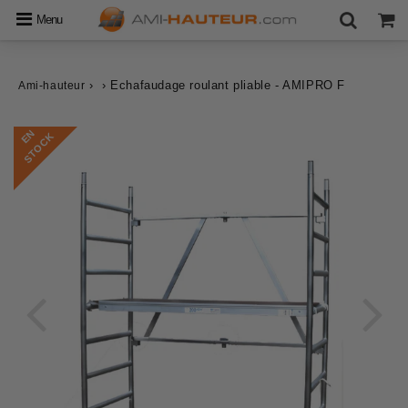
Menu
›
›
Echafaudage roulant pliable - AMIPRO F
Ami-hauteur
E
N
S
T
O
C
K