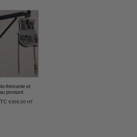
to-freinante et
au pivotant
TTC
€308,00 HT
€369,60