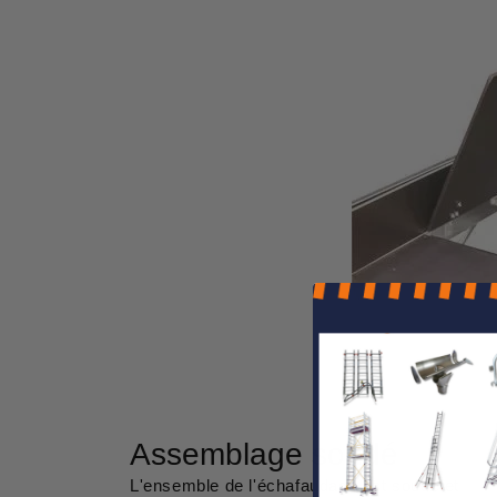
Assemblage soudé
L'ensemble de l'échafaudage est soudé et