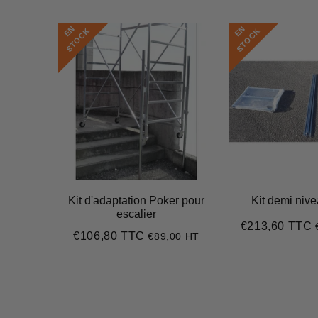
E
N
S
T
O
C
E
N
S
T
O
C
K
K
Kit d'adaptation Poker pour
Kit demi niv
escalier
€213,60 TTC
Prix
€106,80 TTC
€89,00 HT
Prix
€106,80
régulier
régulier