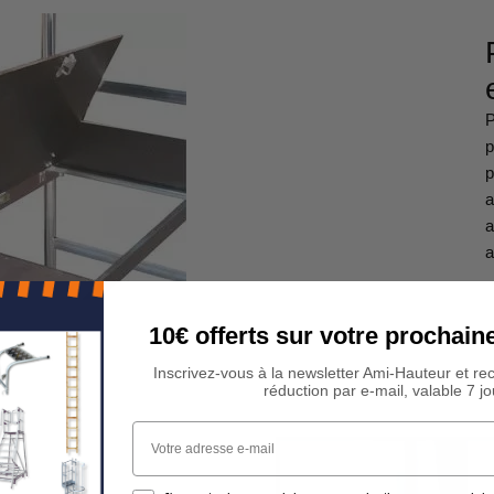
P
p
p
a
a
a
10€ offerts sur votre procha
Inscrivez-vous à la newsletter Ami-Hauteur et re
réduction par e-mail, valable 7 jo
Votre adresse e-mail