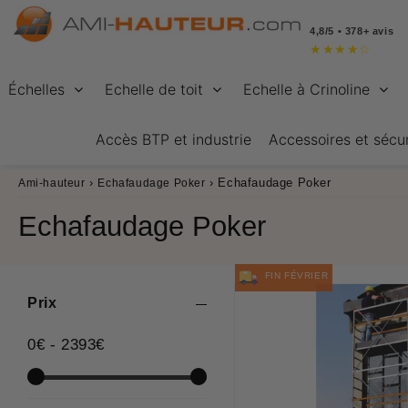
4,8/5 • 378+ avis
★
★
★
★
☆
Échelles
Echelle de toit
Echelle à Crinoline
Accès BTP et industrie
Accessoires et sécur
›
›
Echafaudage Poker
Ami-hauteur
Echafaudage Poker
Echafaudage Poker
FIN FÉVRIER
Prix
0
€
-
2393
€