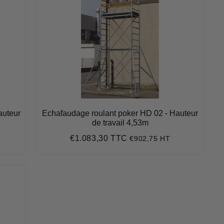
auteur
Echafaudage roulant poker HD 02 - Hauteur
de travail 4,53m
€1.083,30 TTC
€902,75 HT
Prix
€1.083,30
régulier