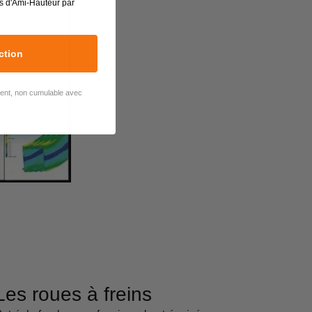
s d'Ami-Hauteur par
ction
lient, non cumulable avec
Les roues à freins