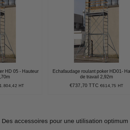
er HD 05 - Hauteur
Echafaudage roulant poker HD01- Ha
9,70m
de travail 2,92m
€737,70 TTC
1.804,42 HT
€614,75 HT
2.165,30
Prix
€737,70
régulier
Des accessoires pour une utilisation optimum