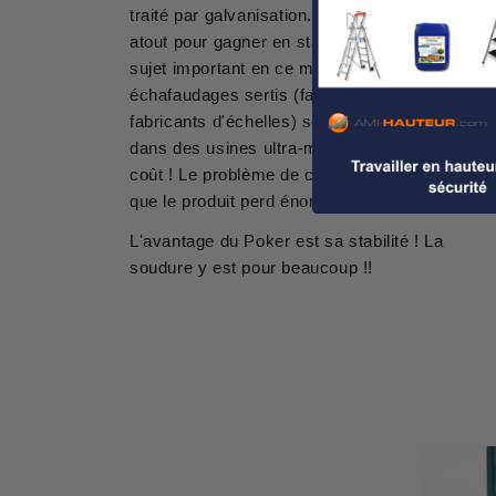
traité par galvanisation. La soudure est un
atout pour gagner en stabilité ce qui est le
sujet important en ce moment. En effet, les
échafaudages sertis (fabriqués par des
fabricants d'échelles) sont réalisés en série
dans des usines ultra-modernes, à moindre
coût ! Le problème de cette technique est
que le produit perd énormément en stabilité.
L'avantage du Poker est sa stabilité ! La
soudure y est pour beaucoup !!