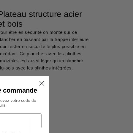
Plateau structure acier
et bois
our être en sécurité on monte sur ce
lancher en passant par la trappe intérieure
our rester en sécurité le plus possible en
ccédant. Ce plancher avec les plinthes
movibles est aussi léger qu'un plancher
lu-bois avec les plinthes intégrées.
ine commande
cevez votre code de
urs.