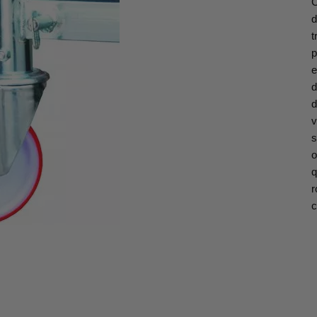
C
d
t
p
e
d
d
v
s
o
q
r
c