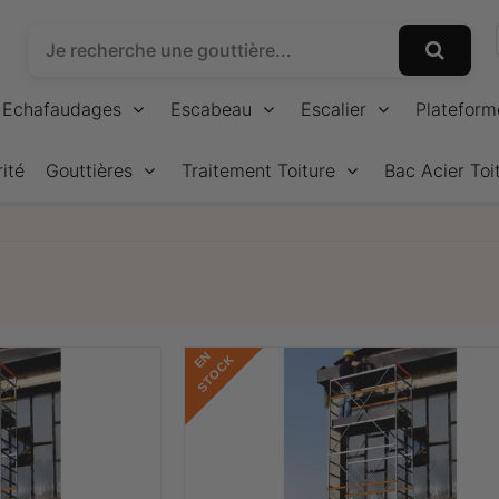
Echafaudages
Escabeau
Escalier
Plateform
ité
Gouttières
Traitement Toiture
Bac Acier Toi
E
N
S
T
O
C
K