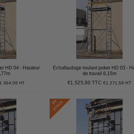
er HD 04 - Hauteur
Echafaudage roulant poker HD 03 - H
7,77m
de travail 6,15m
€1.525,90 TTC
1.564,08 HT
€1.271,58 HT
1.876,90
Prix
€1.525,90
régulier
E
N
S
T
O
C
K