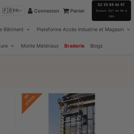
02 35 89 44 97
🇫🇷
Connexion
Panier
FR
Gratuit, 5j/7 de 9h à
18h
e Bâtiment
Plateforme Accès Industrie et Magasin
ture
Monte Matériaux
Braderie
Blogs
E
N
S
T
O
C
K