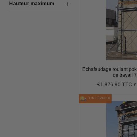
Hauteur maximum
Echafaudage roulant pok
de travail 
€1.876,90 TTC
€
Prix
€
régulier
FIN FÉVRIER