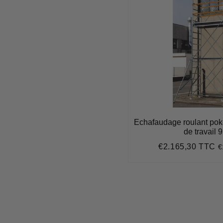
Echafaudage roulant pok
de travail 
€2.165,30 TTC
€
Prix
€
régulier