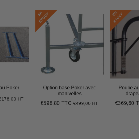
E
N
S
T
O
C
E
N
S
T
O
C
K
K
eau Poker
Option base Poker avec
Poulie au
manivelles
drape
€178,00 HT
€213,60
€598,80 TTC
€369,60 
€499,00 HT
Prix
€598,80
Prix
régulier
régulier