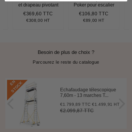
et drapeau pivotant
Poker pour escalier
€369,60 TTC
€106,80 TTC
598,80
Prix
€369,60
Prix
€106,80
régulier
régulier
€308,00 HT
€89,00 HT
Besoin de plus de choix ?
Parcourez le reste du catalogue
E
N
S
T
O
C
K
Echafaudage télescopique
7,60m - 13 marches T...
€1.799,89 TTC
€1.499,91 HT
Prix
€1.799,89
réduit
€2.099,87 TTC
Prix
€2.099,87
Unit
régulier
price