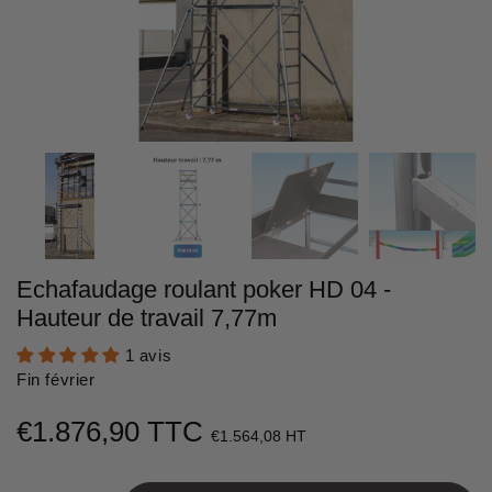
Echafaudage roulant poker HD 04 -
Hauteur de travail 7,77m
1 avis
Fin février
€1.876,90 TTC
€1.876,90
€1.564,08 HT
Unit
price