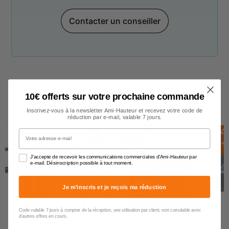
Contacter un conseiller
10€ offerts sur votre prochaine commande
Poker collection Tag
Inscrivez-vous à la newsletter Ami-Hauteur et recevez votre code de
réduction par e-mail, valable 7 jours.
E
N
S
T
O
C
E
N
S
T
O
C
E
N
S
T
O
C
K
K
Votre adresse e-mail
J'accepte de recevoir les communications commerciales d'Ami-Hauteur par
e-mail. Désinscription possible à tout moment.
Je m'inscris et je reçois ma réduction
Code valable 7 jours à compter de la réception, une utilisation par client, non cumulable avec
d'autres offres en cours.
r
Poulie auto-freinante
Kit d'adaptation