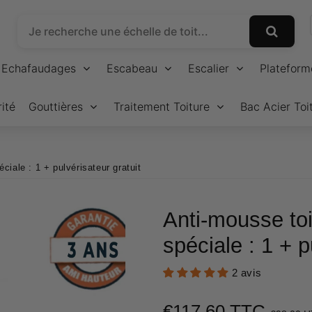
Echafaudages
Escabeau
Escalier
Plateform
ité
Gouttières
Traitement Toiture
Bac Acier Toi
ciale : 1 + pulvérisateur gratuit
Anti-mousse toi
spéciale : 1 + p
2 avis
€117,60 TTC