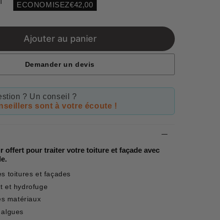
T
ECONOMISEZ
€42,00
Unit
price
Ajouter au panier
Demander un devis
stion ? Un conseil ?
seillers sont à votre écoute !
 offert pour traiter votre toiture et façade avec
de.
es toitures et façades
t et hydrofuge
les matériaux
 algues