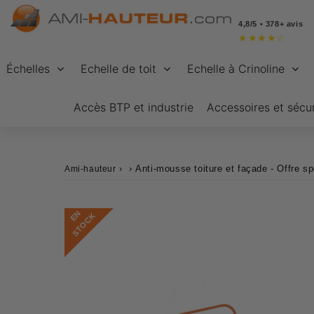
4,8/5 • 378+ avis
★
★
★
★
☆
Échelles
Echelle de toit
Echelle à Crinoline
Accès BTP et industrie
Accessoires et sécur
›
›
Anti-mousse toiture et façade - Offre spé
Ami-hauteur
E
N
S
T
O
C
K