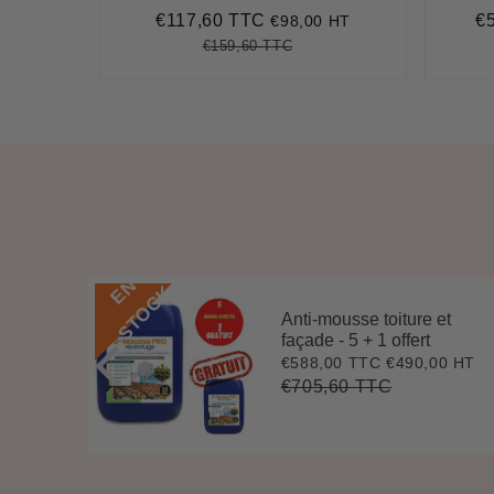
€117,60 TTC
€
€98,00 HT
Prix
€117,60
Pr
réduit
ré
€159,60 TTC
Prix
€159,60
Unit
régulier
price
E
N
S
T
O
C
K
Anti-mousse toiture et
i-
façade - 5 + 1 offert
€588,00 TTC
€490,00 HT
Prix
€588,00
0 HT
8
réduit
€705,60 TTC
Prix
€705,60
Unit
régulier
price