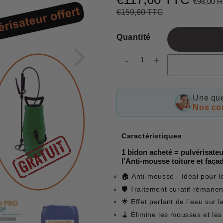
€98,00 H
€159,60 TTC
Prix
€159,60
Prix
€117,60
régulier
réduit
Quantité
-
+
Une que
Nos con
Caractéristiques
1 bidon acheté = pulvérisateur
l'Anti-mousse toiture et faça
🏠 Anti-mousse - Idéal pour l
🛡 Traitement curatif rémanen
🌟 Effet perlant de l’eau sur 
🧹 Élimine les mousses et les