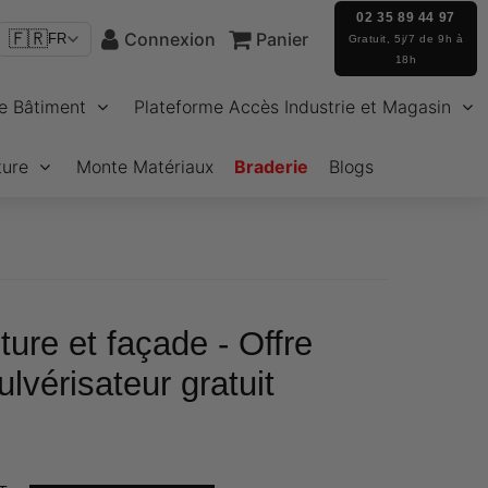
02 35 89 44 97
🇫🇷
Connexion
Panier
FR
Gratuit, 5j/7 de 9h à
18h
e Bâtiment
Plateforme Accès Industrie et Magasin
ture
Monte Matériaux
Braderie
Blogs
ture et façade - Offre
ulvérisateur gratuit