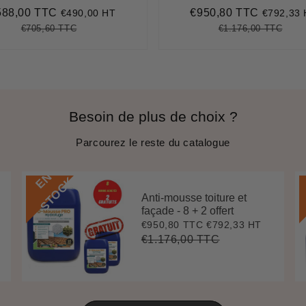
588,00 TTC
€950,80 TTC
€490,00 HT
€792,33
ix
€588,00
Prix
€950,80
duit
réduit
€705,60 TTC
€1.176,00 TTC
Prix
€705,60
Unit
Prix
€1.1
Unit
régulier
price
régulier
pric
Besoin de plus de choix ?
Parcourez le reste du catalogue
E
N
S
T
O
C
K
Anti-mousse toiture et
façade - 8 + 2 offert
€950,80 TTC
€792,33 HT
Prix
€950,80
réduit
€1.176,00 TTC
Prix
€1.176,00
Unit
régulier
price