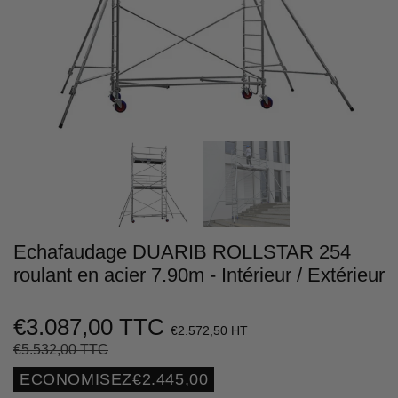
Echafaudage DUARIB ROLLSTAR 254
roulant en acier 7.90m - Intérieur / Extérieur
€3.087,00 TTC
€2.572,50 HT
€5.532,00 TTC
Prix
€5.532,00
Prix
€3.087,00
régulier
réduit
Unit
ECONOMISEZ
€2.445,00
price