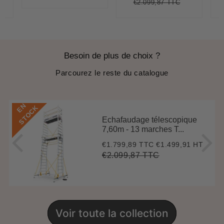
€2.099,87 TTC
régulier
price
.174,95
nit
Prix
€2.099,87
Unit
ice
régulier
price
Besoin de plus de choix ?
Parcourez le reste du catalogue
E
N
S
T
O
C
K
Echafaudage télescopique
7,60m - 13 marches T...
€1.799,89 TTC
€1.499,91 HT
Prix
€1.799,89
réduit
€2.099,87 TTC
Prix
€2.099,87
Unit
régulier
price
Voir toute la collection