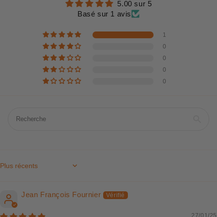
5.00 sur 5
Basé sur 1 avis
1
0
0
0
0
Sort by
Jean François Fournier
27/01/25