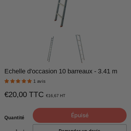
Echelle d'occasion 10 barreaux - 3.41 m
1 avis
€20,00 TTC
€20,00
€16,67 HT
Unit
price
Épuisé
Quantité
Demander un devis