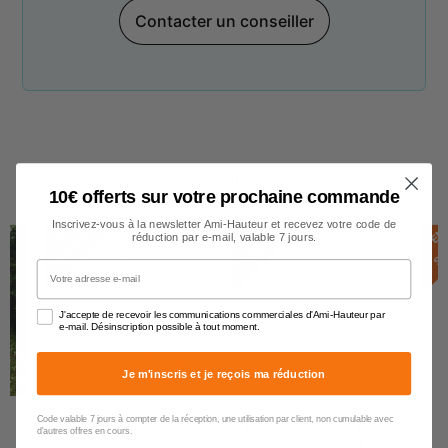
Contacter un conseiller
Echelles
10€ offerts sur votre prochaine commande
Inscrivez-vous à la newsletter Ami-Hauteur et recevez votre code de
E
N
S
T
O
C
E
N
S
T
O
C
E
N
S
T
O
C
K
K
réduction par e-mail, valable 7 jours.
Votre adresse e-mail
J'accepte de recevoir les communications commerciales d'Ami-Hauteur par
e-mail. Désinscription possible à tout moment.
Je m'inscris et je reçois ma réduction
Code valable 7 jours à compter de la réception, une utilisation par client, non cumulable avec
Échelle transforma 2
Échelle double pan -
d'autres offres en cours.
plans / 2 x 7
coulisse main -