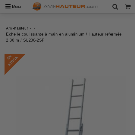
Menu
›
›
Ami-hauteur
Echelle coulissante à main en aluminium / Hauteur refermée
2,30 m / SL230-2SF
E
N
S
T
O
C
K