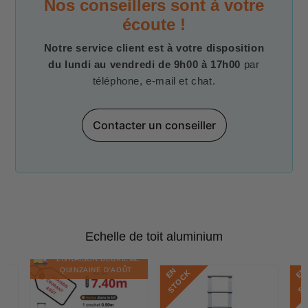
Nos conseillers sont à votre
écoute !
Notre service client est à votre disposition
du lundi au vendredi de 9h00 à 17h00
par
téléphone, e-mail et chat.
Contacter un conseiller
Echelle de toit aluminium
LIVRAISON DEUXIÈME
E
N
S
T
O
C
E
N
S
T
O
C
QUINZAINE D'AOÛT
K