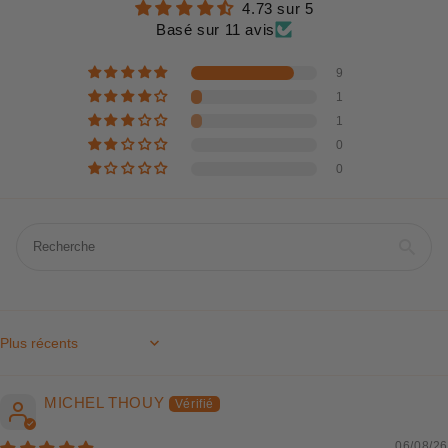
4.73 sur 5
Basé sur 11 avis
9
1
1
0
0
Sort by
MICHEL THOUY
06/08/26