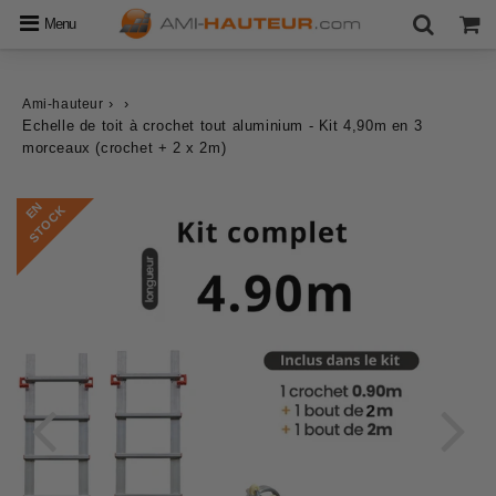
Menu
›
›
Ami-hauteur
Echelle de toit à crochet tout aluminium - Kit 4,90m en 3
morceaux (crochet + 2 x 2m)
E
N
S
T
O
C
K