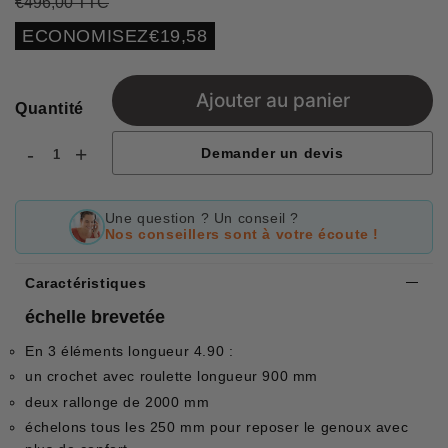
€496,00 TTC
Prix
€496,00
Prix
€476,42
régulier
réduit
Unit
ECONOMISEZ
€19,58
price
Ajouter au panier
Quantité
-
+
Demander un devis
Une question ? Un conseil ?
Nos conseillers sont à votre écoute !
Caractéristiques
échelle brevetée
En 3 éléments longueur 4.90 :
un crochet avec roulette longueur 900 mm
deux rallonge de 2000 mm
échelons tous les 250 mm pour reposer le genoux avec