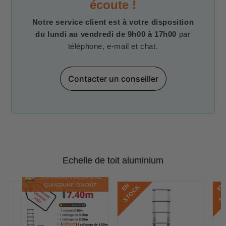
écoute !
Notre service client est à votre disposition
du lundi au vendredi de 9h00 à 17h00
par
téléphone, e-mail et chat.
Contacter un conseiller
Echelle de toit aluminium
LIVRAISON DEUXIÈME
E
N
S
T
O
C
E
N
S
T
O
C
QUINZAINE D'AOÛT
K