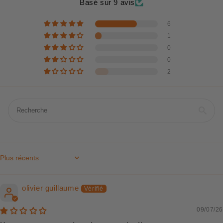
Basé sur 9 avis
6
1
0
0
2
Sort by
olivier guillaume
09/07/26