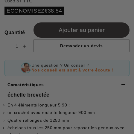
€685,37 TTC
Prix
€685,37
Prix
€646,83
régulier
réduit
Unit
ECONOMISEZ
€38,54
price
Ajouter au panier
Quantité
-
+
Demander un devis
Une question ? Un conseil ?
Nos conseillers sont à votre écoute !
Caractéristiques
échelle brevetée
En 4 éléments longueur 5.90 :
un crochet avec roulette longueur 900 mm
Quatre rallonges de 1250 mm
échelons tous les 250 mm pour reposer les genoux avec