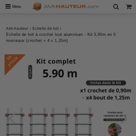
Menu
›
›
Ami-hauteur
Echelle de toit
Echelle de toit à crochet tout aluminium - Kit 5,90m en 5
morceaux (crochet + 4 x 1,25m)
E
N
S
T
O
C
K