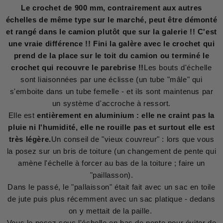
Le crochet de 900 mm, contrairement aux autres
échelles de même type sur le marché, peut être démonté
et rangé dans le camion plutôt que sur la galerie !! C'est
une vraie différence !! Fini la galère avec le crochet qui
prend de la place sur le toit du camion ou terminé le
crochet qui recouvre le parebrise !!
Les bouts d'échelle
sont liaisonnées par une éclisse (un tube "mâle" qui
s'emboite dans un tube femelle - et ils sont maintenus par
un système d'accroche à ressort.
Elle est
entièrement en aluminium : elle ne craint pas la
pluie ni l'humidité, elle ne rouille pas et surtout elle est
très légère.
Un conseil de "vieux couvreur" : lors que vous
la posez sur un bris de toiture (un changement de pente qui
amène l'échelle à forcer au bas de la toiture ; faire un
"paillasson).
Dans le passé, le "pallaisson" était fait avec un sac en toile
de jute puis plus récemment avec un sac platique - dedans
on y mettait de la paille.
Vous le posez sous l'échelle en bas de pente pour éviter de