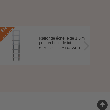
E
N
S
T
O
C
E
N
S
T
O
C
K
Rallonge échelle de 1,5 m
pour échelle de toi...
€170,69 TTC
€142,24 HT
Prix
€170,69
régulier