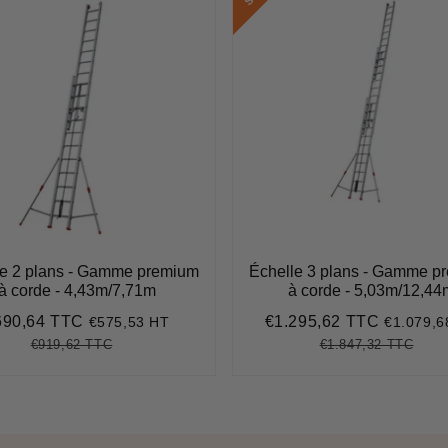
le 2 plans - Gamme premium
Échelle 3 plans - Gamme p
à corde - 4,43m/7,71m
à corde - 5,03m/12,44
690,64 TTC
€1.295,62 TTC
€575,53 HT
€1.079,6
ix
€690,64
Prix
€1.295,
duit
réduit
€919,62 TTC
€1.847,32 TTC
Prix
€919,62
Unit
Prix
€1.8
Unit
régulier
price
régulier
pric