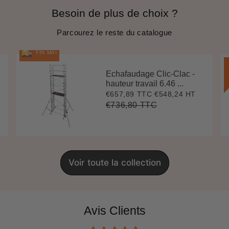
Besoin de plus de choix ?
Parcourez le reste du catalogue
FIN MAI
Echafaudage Clic-Clac -
hauteur travail 6.46 ...
€657,89 TTC
€548,24 HT
Prix
€657,89
réduit
€736,80 TTC
Prix
€736,80
Unit
régulier
price
Voir toute la collection
Avis Clients