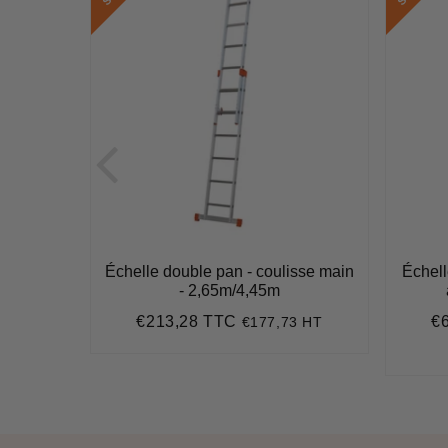
 / 2 x 7
Échelle double pan - coulisse main
Échel
14 m
- 2,65m/4,45m
€213,28 TTC
€
8 HT
€177,73 HT
4
Prix
€213,28
Pr
régulier
ré
,97
t
ce