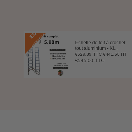
E
N
S
T
O
C
K
Echelle de toit à crochet
 3 m
tout aluminium - Ki...
.
€529,89 TTC
€441,58 HT
Prix
€529,89
7 HT
4
réduit
€545,00 TTC
Prix
€545,00
Unit
régulier
price