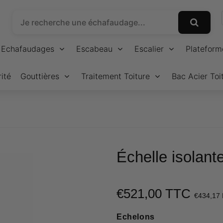
Echafaudages
Escabeau
Escalier
Plateform
ité
Gouttières
Traitement Toiture
Bac Acier Toi
Échelle isolant
€521,00 TTC
€434,17
Echelons