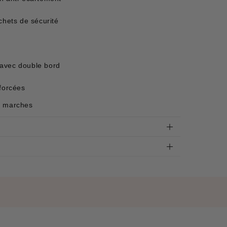
ochets de sécurité
 avec double bord
nforcées
4 marches