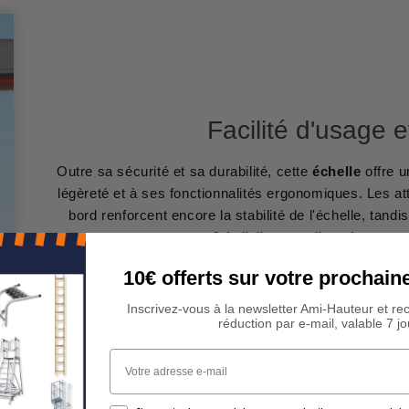
Facilité d'usage e
Outre sa sécurité et sa durabilité, cette
échelle
offre u
légèreté et à ses fonctionnalités ergonomiques. Les 
bord renforcent encore la stabilité de l'échelle, tandi
rangement fait d'elle un outil pratique pou
10€ offerts sur votre procha
Inscrivez-vous à la newsletter Ami-Hauteur et re
réduction par e-mail, valable 7 jo
Votre adresse e-mail