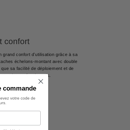
t confort
n grand confort d'utilisation grâce à sa
attaches échelons-montant avec double
s que sa facilité de déploiement et de
r tous les professionnels.
ine commande
cevez votre code de
urs.