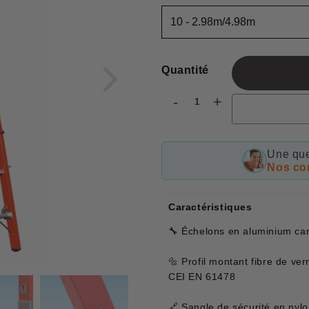
Quantité
-
+
Une que
Nos con
Caractéristiques
🔧 Échelons en aluminium c
🔩 Profil montant fibre de v
CEI EN 61478
🔗 Sangle de sécurité en nyl