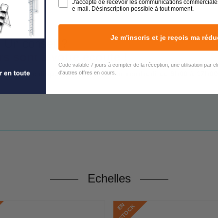
J'accepte de recevoir les communications commerciale
e-mail. Désinscription possible à tout moment.
Je m'inscris et je reçois ma rédu
 Un conseil ?
rs sont à votre écoute !
Code valable 7 jours à compter de la réception, une utilisation par c
d'autres offres en cours.
est à votre disposition du lundi au vendredi de 9h00 à 17h00
Echelles
E
N
S
T
O
C
K