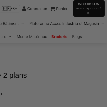
02 35 89 44 97
🇫🇷
Connexion
Panier
FR
Gratuit, 5j/7 de 9h à
18h
e Bâtiment
Plateforme Accès Industrie et Magasin
ture
Monte Matériaux
Braderie
Blogs
e 2 plans
€521,00
 HT
Unit
price