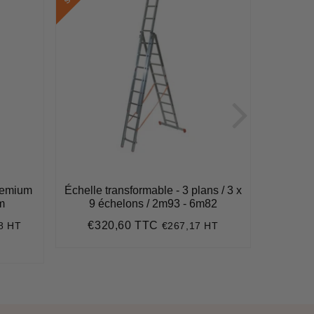
remium
Échelle transformable - 3 plans / 3 x
Echelle 
m
9 échelons / 2m93 - 6m82
max dép
€320,60 TTC
8 HT
€267,17 HT
62
Prix
€320,60
€2
régulier
Pri
47,32
régu
e