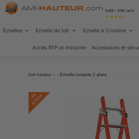
4,8/5 • 378+ avis
★
★
★
★
☆
Échelles
Echelle de toit
Echelle à Crinoline
Accès BTP et industrie
Accessoires et sécur
›
›
Échelle isolante 2 plans
Ami-hauteur
E
N
S
T
O
C
K