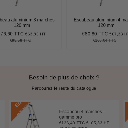
beau aluminium 3 marches
Escabeau aluminium 4 ma
120 mm
120 mm
€76,60 TTC
€80,80 TTC
€63,83 HT
€67,33 H
rix
€76,60
Prix
€80,80
éduit
réduit
€99,58 TTC
€105,04 TTC
Prix
€99,58
Unit
Prix
€105,
Unit
régulier
price
régulier
price
Besoin de plus de choix ?
Parcourez le reste du catalogue
E
N
S
T
O
C
K
Escabeau 4 marches -
gamme pro
€126,40 TTC
€105,33 HT
Prix
€126,40