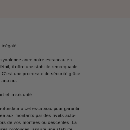
 inégalé
polyvalence avec notre escabeau en
ail, il offre une stabilité remarquable
. C'est une promesse de sécurité grâce
 arceau.
t et la sécurité
ofondeur à cet escabeau pour garantir
ixée aux montants par des rivets auto-
s lors de vos montées ou descentes. La
ures profondes, assure une stabilité