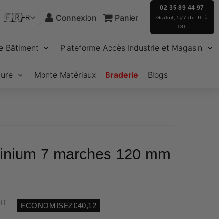
02 35 89 44 97
🇫🇷
Connexion
Panier
FR
Gratuit, 5j/7 de 9h à
18h
e Bâtiment
Plateforme Accès Industrie et Magasin
ture
Monte Matériaux
Braderie
Blogs
inium 7 marches 120 mm
 HT
ECONOMISEZ
€40,12
Unit