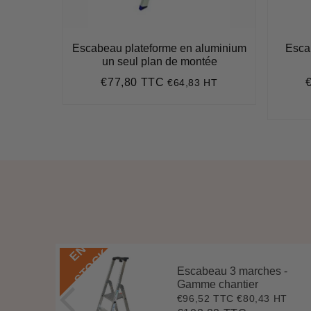
arches
Escabeau plateforme en aluminium
Esca
un seul plan de montée
€77,80 TTC
7 HT
€64,83 HT
2
Prix
€77,80
P
régulier
r
,44
t
ce
E
N
S
T
O
C
K
Escabeau 3 marches -
 -
Gamme chantier
€96,52 TTC
€80,43 HT
Prix
€96,52
4 HT
9