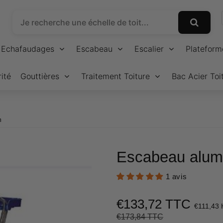
Echafaudages
Escabeau
Escalier
Plateform
ité
Gouttières
Traitement Toiture
Bac Acier Toi
m
Escabeau alum
1 avis
€133,72 TTC
€111,43
€173,84 TTC
Prix
€173,84
Prix
€133,72