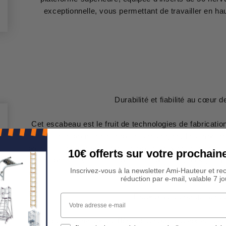
exceptionnelle, vous permettant de travailler en hau
Durabilité et fiabilité au cœur 
Cet escabeau est le fruit de technologies de fabricati
haute qualité pour une durabilité sans égale. Les monta
pour résister à l'épreuve du temps et aux rigueurs de l'u
10€ offerts sur votre procha
acier spécial avec une capacité de plus de 265 kg tém
Inscrivez-vous à la newsletter Ami-Hauteur et re
équipement non seulement sûr, mais aus
réduction par e-mail, valable 7 jo
Votre adresse e-mail
Ergonomie et rangement 
Avec deux inclinaisons différentes, notre escabeau s'a