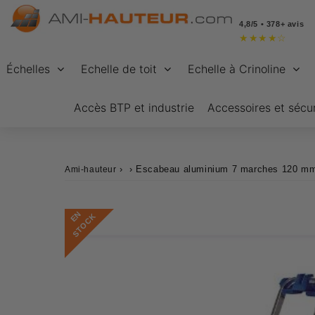
4,8/5 • 378+ avis
★
★
★
★
☆
Échelles
Echelle de toit
Echelle à Crinoline
Accès BTP et industrie
Accessoires et sécur
›
›
Escabeau aluminium 7 marches 120 m
Ami-hauteur
E
N
S
T
O
C
K