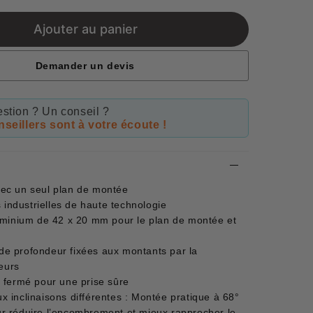
price
Ajouter au panier
Demander un devis
stion ? Un conseil ?
seillers sont à votre écoute !
ec un seul plan de montée
s industrielles de haute technologie
uminium de 42 x 20 mm pour le plan de montée et
e profondeur fixées aux montants par la
eurs
 fermé pour une prise sûre
 inclinaisons différentes : Montée pratique à 68°
our réduire l’encombrement et mieux rapprocher le