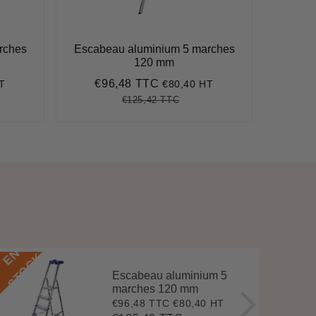
rches
Escabeau aluminium 5 marches
Escab
120 mm
€96,48 TTC
€1
T
€80,40 HT
Prix
€96,48
Pri
réduit
réd
€125,42 TTC
04
Prix
€125,42
Unit
régulier
price
E
N
S
T
O
C
E
N
S
T
O
C
K
Escabeau aluminium 5
marches 120 mm
€96,48 TTC
€80,40 HT
Prix
€96,48