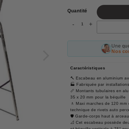
régulier
réduit
Quantité
-
+
Une que
Nos con
Caractéristiques
🔨 Escabeau en aluminium av
🏭 Fabriquée par installation
📏 Montants tubulaires en al
35 x 20 mm pour la béquille
🚶 Maxi marches de 120 mm d
technique de rivets auto perc
🛡 Garde-corps haut à arceau
📐 Cet escabeau possède deux
et béquille verticale à 75° p