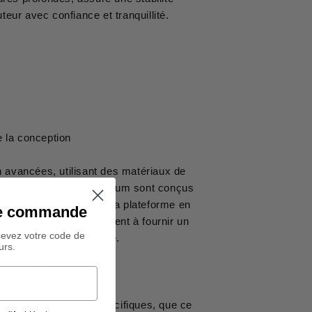
teur avec confiance et tranquillité.
de la conception
on avancées, utilisant des matériaux de
nts tubulaires en aluminium sont conçus
tilisation quotidienne. La plateforme en
ine commande
oigne de notre engagement à fournir un
cevez votre code de
si extrêmement durable.
urs.
optimisés
dapte à vos besoins spécifiques, que ce