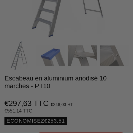
Escabeau en aluminium anodisé 10
marches - PT10
€297,63 TTC
€248,03 HT
€551,14 TTC
Prix
€551,14
Prix
€297,63
régulier
réduit
Unit
ECONOMISEZ
€253,51
price