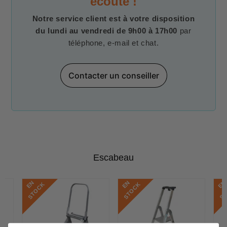
écoute !
Notre service client est à votre disposition
du lundi au vendredi de 9h00 à 17h00
par
téléphone, e-mail et chat.
Contacter un conseiller
Escabeau
E
N
S
T
O
C
E
N
S
T
O
C
E
N
S
T
O
C
K
K