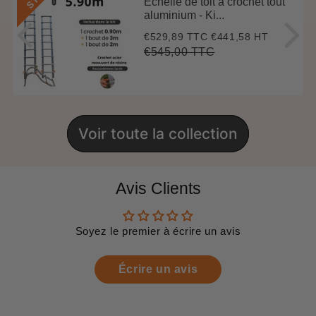
Echelle de toit à crochet tout
aluminium - Ki...
€529,89 TTC
€441,58 HT
Prix
€529,89
réduit
€545,00 TTC
Prix
€545,00
Unit
régulier
price
Voir toute la collection
Avis Clients
Soyez le premier à écrire un avis
Écrire un avis