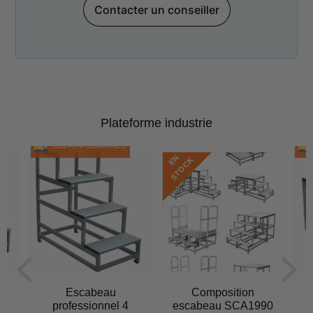
Contacter un conseiller
Plateforme industrie
DÉLAI 4 SEMAINES
E
N
S
T
O
C
K
Escabeau
Composition
professionnel 4
escabeau SCA1990