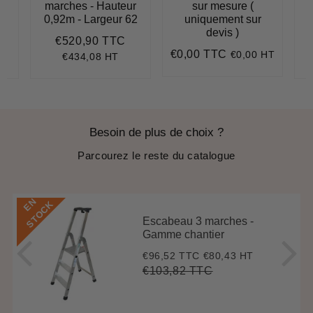
r
marches - Hauteur
sur mesure (
62
0,92m - Largeur 62
uniquement sur
0
devis )
€520,90 TTC
529,90
Prix
€520,90
€0,00 TTC
€0,00 HT
régulier
Prix
€0,00
€434,08 HT
régulier
Besoin de plus de choix ?
Parcourez le reste du catalogue
E
N
S
T
O
C
K
Escabeau 3 marches -
Gamme chantier
€96,52 TTC
€80,43 HT
Prix
€96,52
réduit
€103,82 TTC
Prix
€103,82
Unit
régulier
price