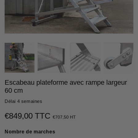
Escabeau plateforme avec rampe largeur
60 cm
Délai 4 semaines
€849,00 TTC
€849,00
€707,50 HT
Unit
Nombre de marches
price