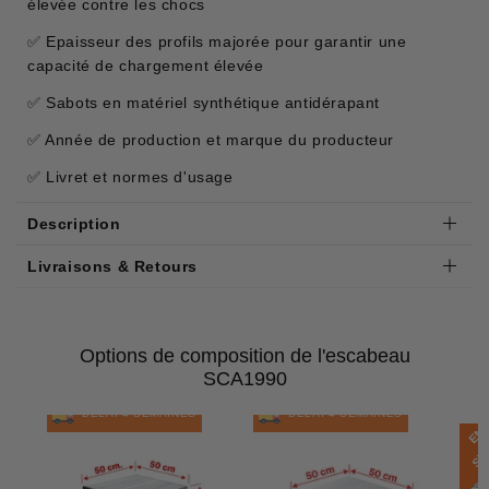
élevée contre les chocs
✅ Epaisseur des profils majorée pour garantir une
capacité de chargement élevée
✅ Sabots en matériel synthétique antidérapant
✅ Année de production et marque du producteur
✅ Livret et normes d'usage
Description
Livraisons & Retours
Options de composition de l'escabeau
SCA1990
DÉLAI 4 SEMAINES
DÉLAI 4 SEMAINES
E
N
S
T
O
C