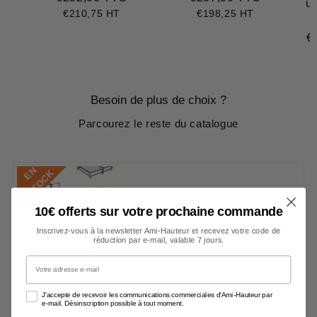
un
régulier
régulier
€210,75 HT
€198,25 HT
€
Pr
ré
Besoin de plus de choix ?
Parcourez le reste du catalogue
E
N
S
T
O
C
K
Composition escabeau
10€ offerts sur votre prochaine commande
SCA1990 sur mesure ( uni...
Inscrivez-vous à la newsletter Ami-Hauteur et recevez votre code de
€0,00 TTC
€0,00 HT
Prix
€0,00
réduction par e-mail, valable 7 jours.
régulier
Votre adresse e-mail
J'accepte de recevoir les communications commerciales d'Ami-Hauteur par
e-mail. Désinscription possible à tout moment.
Voir toute la collection