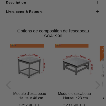
Description
Livraisons & Retours
Options de composition de l'escabeau
SCA1990
DÉLAI 4 SEMAINES
DÉLAI 4 SEMAINES
E
N
S
T
O
C
 -
Module d'escabeau -
Module d'escabeau -
Hauteur 46 cm
Hauteur 23 cm
e
€252,90 TTC
€237,90 TTC
306,90
Prix
€252,90
Prix
€237,90