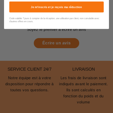
Je m'inscris et je reçois ma réduction
Avis Clients
Code valable 7 jours à compter de la réception, une utilisation par client, non cumulable avec
d'autres offres en cours.
Soyez le premier à écrire un avis
Écrire un avis
SERVICE CLIENT 24/7
LIVRAISON
Notre équipe est à votre
Les frais de livraison sont
disposition pour répondre à
indiqués avant le paiement.
toutes vos questions.
Ils sont calculés en
fonction du poids et du
volume