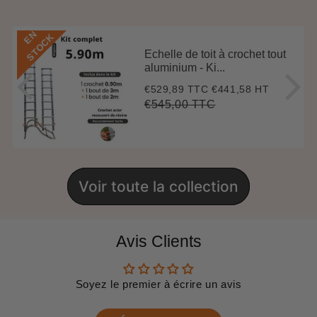
E
N
S
T
O
C
K
Echelle de toit à crochet tout
aluminium - Ki...
€529,89 TTC
€441,58 HT
Prix
€529,89
réduit
€545,00 TTC
Prix
€545,00
Unit
régulier
price
Voir toute la collection
Avis Clients
Soyez le premier à écrire un avis