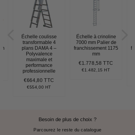
e
Échelle coulisse
Échelle à crinoline
transformable 4
7000 mm Palier de
lon
plans DAMA 4 –
franchissement 1175
f
Polyvalence
mm
949,79
maximale et
€1.778,58 TTC
Prix
€1.778,5
performance
régulier
€1.482,15 HT
professionnelle
.117,49
it
ice
€664,80 TTC
Prix
€664,80
régulier
€554,00 HT
Besoin de plus de choix ?
Parcourez le reste du catalogue