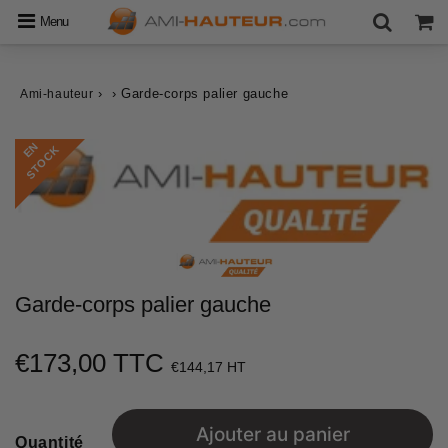
Menu
›
›
Garde-corps palier gauche
Ami-hauteur
E
N
S
T
O
C
K
Garde-corps palier gauche
€173,00 TTC
€173,00
€144,17 HT
Unit
price
Ajouter au panier
Quantité