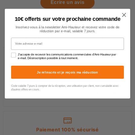
Écrire un avis
10€ offerts sur votre prochaine commande
Inscrivez-vous à la newsletter Ami-Hauteur et recevez votre code de
réduction par e-mail, valable 7 jours.
Pourquoi nous faire confiance ?
Votre adresse e-mail
J'accepte de recevoir les communications commerciales d'Ami-Hauteur par
Des clients satisfaits
e-mail. Désinscription possible à tout moment.
Je m'inscris et je reçois ma réduction
4.6/5
(651 avis)
Les professionnels et particuliers saluent la
qualité
Code valable 7 jours à compter de la réception, une utilisation par client, non cumulable avec
d'autres offres en cours.
de nos produits et notre
accompagnement
.
Paiement 100% sécurisé