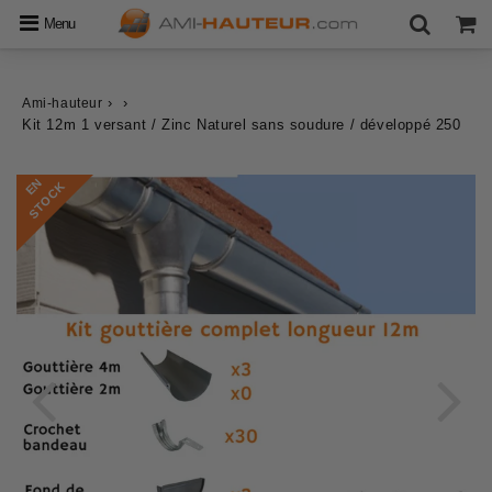
Menu
›
›
Ami-hauteur
Kit 12m 1 versant / Zinc Naturel sans soudure / développé 250
E
N
S
T
O
C
K