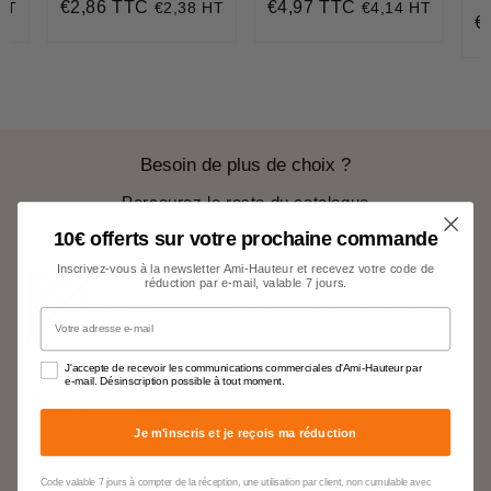
€2,86 TTC
€4,97 TTC
HT
€2,38 HT
€4,14 HT
Prix
€2,86
Prix
€4,97
€
Pr
régulier
régulier
ré
Besoin de plus de choix ?
Parcourez le reste du catalogue
10€ offerts sur votre prochaine commande
Inscrivez-vous à la newsletter Ami-Hauteur et recevez votre code de
E
N
S
T
O
C
K
réduction par e-mail, valable 7 jours.
Echelle de toit à crochet tout
Votre adresse e-mail
aluminium - Ki...
€529,89 TTC
€441,58 HT
Prix
€529,89
J'accepte de recevoir les communications commerciales d'Ami-Hauteur par
réduit
€545,00 TTC
e-mail. Désinscription possible à tout moment.
Prix
€545,00
Unit
régulier
price
Je m'inscris et je reçois ma réduction
Code valable 7 jours à compter de la réception, une utilisation par client, non cumulable avec