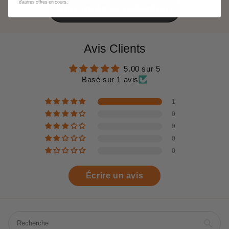
d'autres offres en cours.
Voir toute la collection
Avis Clients
5.00 sur 5
Basé sur 1 avis
1
0
0
0
0
Écrire un avis