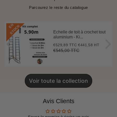
Parcourez le reste du catalogue
E
N
S
T
O
C
K
Echelle de toit à crochet tout
aluminium - Ki...
€529,89 TTC
€441,58 HT
Prix
€529,89
réduit
€545,00 TTC
Prix
€545,00
Unit
régulier
price
Voir toute la collection
Avis Clients
Soyez le premier à écrire un avis