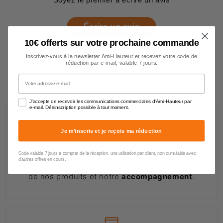
Écrire un avis
10€ offerts sur votre prochaine commande
Inscrivez-vous à la newsletter Ami-Hauteur et recevez votre code de
réduction par e-mail, valable 7 jours.
Votre adresse e-mail
Pourquoi nous faire confiance ?
J'accepte de recevoir les communications commerciales d'Ami-Hauteur par
e-mail. Désinscription possible à tout moment.
Des clients satisfaits
Je m'inscris et je reçois ma réduction
4.6/5
(649 avis)
Code valable 7 jours à compter de la réception, une utilisation par client, non cumulable avec
d'autres offres en cours.
Les professionnels et particuliers saluent la
qualité
de nos produits et notre
accompagnement
.