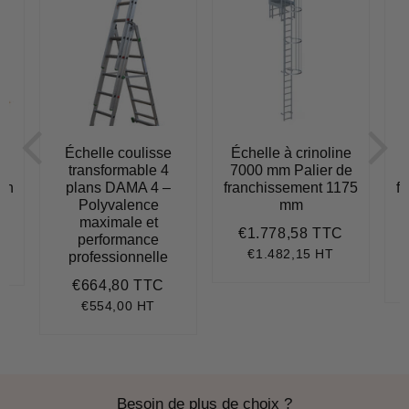
e
Échelle coulisse
Échelle à crinoline
transformable 4
7000 mm Palier de
lon
plans DAMA 4 –
franchissement 1175
f
Polyvalence
mm
949,79
maximale et
€1.778,58 TTC
Prix
€1.778,5
performance
régulier
€1.482,15 HT
professionnelle
.117,49
it
ice
€664,80 TTC
Prix
€664,80
régulier
€554,00 HT
Besoin de plus de choix ?