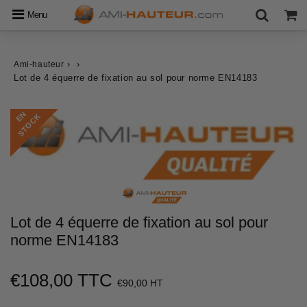
Menu
›
›
Ami-hauteur
Lot de 4 équerre de fixation au sol pour norme EN14183
E
N
S
T
O
C
K
Lot de 4 équerre de fixation au sol pour
norme EN14183
€108,00 TTC
€108,00
€90,00 HT
Unit