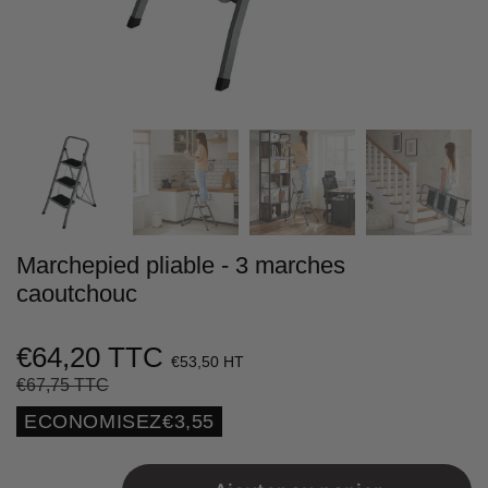
Marchepied pliable - 3 marches
caoutchouc
€64,20 TTC
€53,50 HT
€67,75 TTC
Prix
€67,75
Prix
€64,20
régulier
réduit
Unit
ECONOMISEZ
€3,55
price