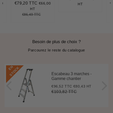
€79,20 TTC
€
50
€66,00
régulier
20
Prix
€79,20
P
HT
réduit
r
HT
€86,49 TTC
,75
t
Prix
€86,49
Unit
ce
régulier
price
Besoin de plus de choix ?
Parcourez le reste du catalogue
E
N
S
T
O
C
K
Escabeau 3 marches -
Gamme chantier
€96,52 TTC
€80,43 HT
Prix
€96,52
réduit
€103,82 TTC
Prix
€103,82
Unit
régulier
price