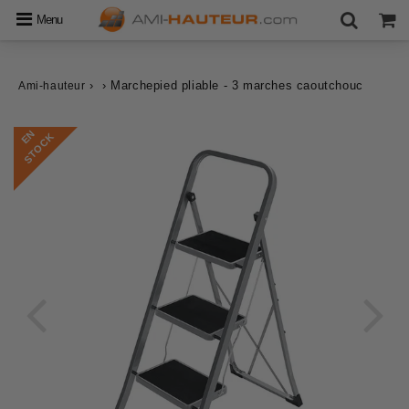
Menu
›
›
Marchepied pliable - 3 marches caoutchouc
Ami-hauteur
E
N
S
T
O
C
K