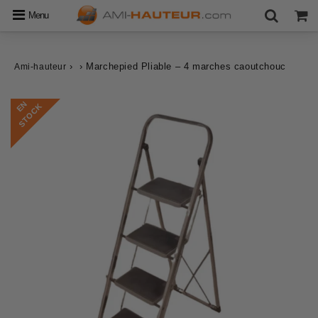
Menu
›
›
Marchepied Pliable – 4 marches caoutchouc
Ami-hauteur
E
N
S
T
O
C
K