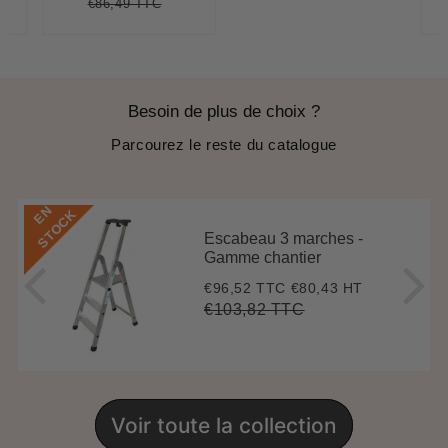
€86,49 TTC
,75
t
Prix
€86,49
Unit
ce
régulier
price
Besoin de plus de choix ?
Parcourez le reste du catalogue
E
N
S
T
O
C
K
Escabeau 3 marches -
Gamme chantier
€96,52 TTC
€80,43 HT
Prix
€96,52
réduit
€103,82 TTC
Prix
€103,82
Unit
régulier
price
Voir toute la collection