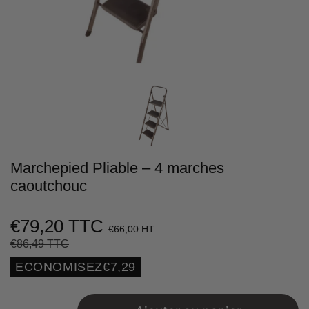
Marchepied Pliable – 4 marches
caoutchouc
€79,20 TTC
€66,00 HT
€86,49 TTC
Prix
€86,49
Prix
€79,20
régulier
réduit
Unit
ECONOMISEZ
€7,29
price