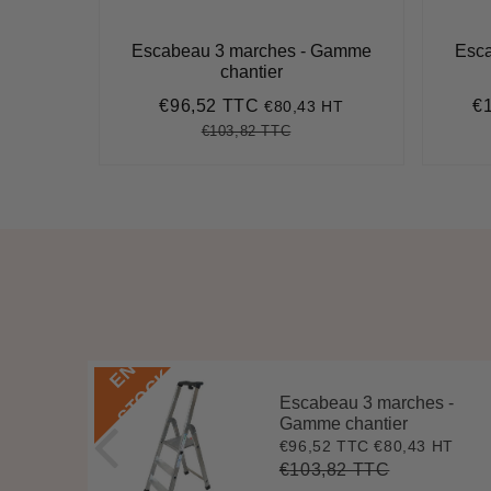
el 10
Escabeau 3 marches - Gamme
Esc
chantier
€96,52 TTC
€
0 HT
€80,43 HT
0
Prix
€96,52
Pr
réduit
ré
€103,82 TTC
,91
t
Prix
€103,82
Unit
ce
régulier
price
E
N
S
T
O
C
K
Escabeau 3 marches -
 -
Gamme chantier
€96,52 TTC
€80,43 HT
Prix
€96,52
4 HT
9
réduit
€103,82 TTC
Prix
€103,82
Unit