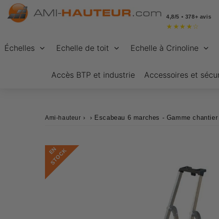
4,8/5 • 378+ avis
★
★
★
★
☆
Échelles
Echelle de toit
Echelle à Crinoline
Accès BTP et industrie
Accessoires et sécur
›
›
Escabeau 6 marches - Gamme chantier
Ami-hauteur
E
N
S
T
O
C
K