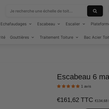
Echafaudages
Escabeau
Escalier
Plateform
ité
Gouttières
Traitement Toiture
Bac Acier Toi
Escabeau 6 ma
1 avis
€161,62 TTC
€134,68