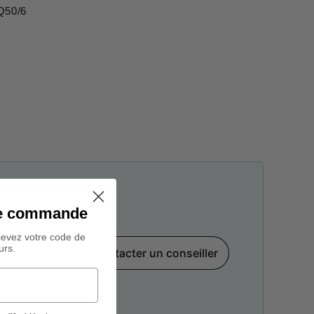
Q50/6
ine commande
cevez votre code de
urs.
Contacter un conseiller
par téléphone,