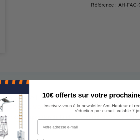
Référence : AH-FAC-
10€ offerts sur votre procha
 Un conseil ?
rs sont à votre écoute !
Inscrivez-vous à la newsletter Ami-Hauteur et re
réduction par e-mail, valable 7 jo
est à votre disposition du lundi au vendredi de 9h00 à 17h00
Votre adresse e-mail