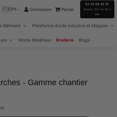
02 35 89 44 97
🇫🇷
Connexion
Panier
FR
Gratuit, 5j/7 de 9h à
18h
e Bâtiment
Plateforme Accès Industrie et Magasin
ture
Monte Matériaux
Braderie
Blogs
rches - Gamme chantier
€161,62
 HT
Unit
price