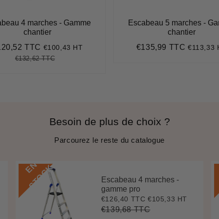
abeau 4 marches - Gamme
Escabeau 5 marches - G
chantier
chantier
120,52 TTC
€135,99 TTC
€100,43 HT
€113,33
ix
€120,52
Prix
€135,99
duit
régulier
€132,62 TTC
Prix
€132,62
Unit
régulier
price
Besoin de plus de choix ?
Parcourez le reste du catalogue
E
N
S
T
O
C
K
Escabeau 4 marches -
gamme pro
€126,40 TTC
€105,33 HT
Prix
€126,40
réduit
€139,68 TTC
Prix
€139,68
Unit