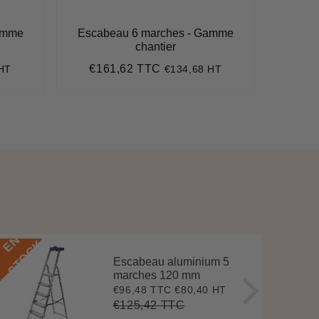
amme
Escabeau 6 marches - Gamme
Escab
chantier
€161,62 TTC
€1
 HT
€134,68 HT
Prix
€161,62
Pri
régulier
régu
E
N
S
T
O
C
E
N
S
T
O
C
K
Escabeau aluminium 5
marches 120 mm
€96,48 TTC
€80,40 HT
Prix
€96,48
réduit
€125,42 TTC
Prix
€125,42
Unit