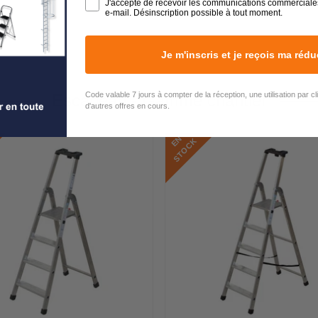
J'accepte de recevoir les communications commerciale
e-mail. Désinscription possible à tout moment.
Je m'inscris et je reçois ma rédu
Code valable 7 jours à compter de la réception, une utilisation par c
Escabeau - Gamme chantier
d'autres offres en cours.
E
N
S
T
O
C
K