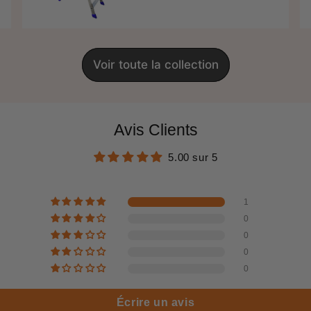
régulier
price
Voir toute la collection
Avis Clients
5.00 sur 5
1
0
0
0
0
Écrire un avis