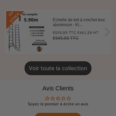
E
N
S
T
O
C
K
Echelle de toit à crochet tout
aluminium - Ki...
€529,89 TTC
€441,58 HT
Prix
€529,89
réduit
€545,00 TTC
Prix
€545,00
Unit
régulier
price
Voir toute la collection
Avis Clients
Soyez le premier à écrire un avis