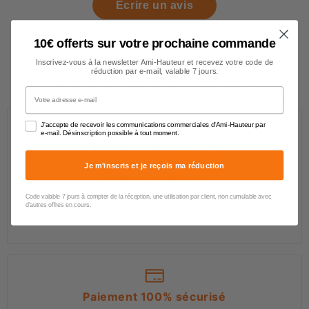
Écrire un avis
10€ offerts sur votre prochaine commande
Inscrivez-vous à la newsletter Ami-Hauteur et recevez votre code de
réduction par e-mail, valable 7 jours.
Pourquoi nous faire confiance ?
Votre adresse e-mail
J'accepte de recevoir les communications commerciales d'Ami-Hauteur par
Des clients satisfaits
e-mail. Désinscription possible à tout moment.
Je m'inscris et je reçois ma réduction
4.6/5
(648 avis)
Les professionnels et particuliers saluent la
qualité
Code valable 7 jours à compter de la réception, une utilisation par client, non cumulable avec
d'autres offres en cours.
de nos produits et notre
accompagnement
.
Paiement 100% sécurisé