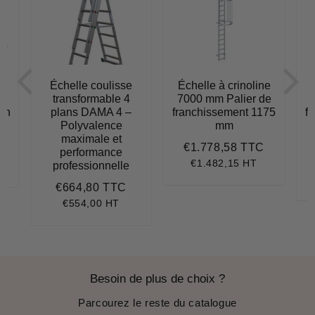
e
Échelle coulisse
Échelle à crinoline
transformable 4
7000 mm Palier de
lon
plans DAMA 4 –
franchissement 1175
f
Polyvalence
mm
949,79
maximale et
€1.778,58 TTC
Prix
€1.778,5
performance
régulier
€1.482,15 HT
professionnelle
.117,49
it
ice
€664,80 TTC
Prix
€664,80
régulier
€554,00 HT
Besoin de plus de choix ?
Parcourez le reste du catalogue