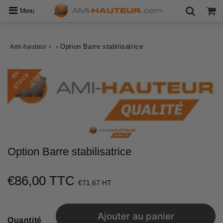
Menu
›
›
Option Barre stabilisatrice
Ami-hauteur
E
N
S
T
O
C
K
Option Barre stabilisatrice
€86,00 TTC
€86,00
€71,67 HT
Unit
price
Ajouter au panier
Quantité