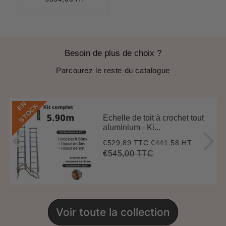
Besoin de plus de choix ?
Parcourez le reste du catalogue
E
N
S
T
O
C
K
Echelle de toit à crochet tout
aluminium - Ki...
€529,89 TTC
€441,58 HT
Prix
€529,89
réduit
€545,00 TTC
Prix
€545,00
Unit
régulier
price
Voir toute la collection