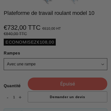
Plateforme de travail roulant model 10
€732,00 TTC
€610,00 HT
€840,00 TTC
Prix
€840,00
Prix
€732,00
régulier
réduit
Unit
ECONOMISEZ
€108,00
price
Rampes
Épuisé
Quantité
-
+
Demander un devis