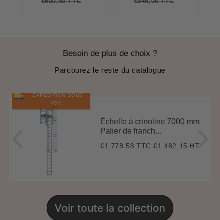
€600,50 TTC
€545,00 TTC
Prix
€600,50
Unit
Prix
€545,00
Unit
régulier
price
régulier
price
Besoin de plus de choix ?
Parcourez le reste du catalogue
EXPÉDITION SOUS
48H
Échelle à crinoline 7000 mm
Palier de franch...
€1.778,58 TTC
€1.482,15 HT
Prix
€1.778,58
régulier
Voir toute la collection