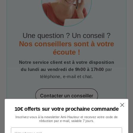
Une question ? Un conseil ?
Nos conseillers sont à votre
écoute !
Notre service client est à votre disposition
du lundi au vendredi de 9h00 à 17h00
par
téléphone, e-mail et chat.
Contacter un conseiller
10€ offerts sur votre prochaine commande
Inscrivez-vous à la newsletter Ami-Hauteur et recevez votre code de
réduction par e-mail, valable 7 jours.
Votre adresse e-mail