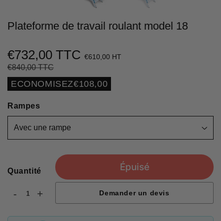
Plateforme de travail roulant model 18
€732,00 TTC
€610,00 HT
€840,00 TTC
Prix
€840,00
Prix
€732,00
régulier
réduit
Unit
ECONOMISEZ
€108,00
price
Rampes
Épuisé
Quantité
-
+
Demander un devis