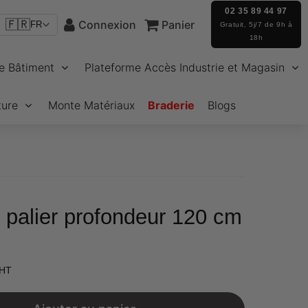
02 35 89 44 97
🇫🇷
Connexion
Panier
FR
Gratuit, 5j/7 de 9h à
18h
e Bâtiment
Plateforme Accès Industrie et Magasin
ture
Monte Matériaux
Braderie
Blogs
 palier profondeur 120 cm
€510,00
 HT
Unit
price