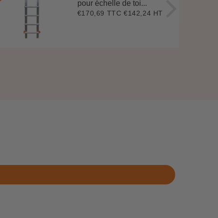
pour échelle de toi...
€170,69 TTC
€142,24 HT
Prix
€170,69
régulier