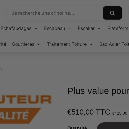
Echafaudages
Escabeau
Escalier
Plateform
ité
Gouttières
Traitement Toiture
Bac Acier Toi
m
Plus value pour
€510,00 TTC
€425,00
Quantité