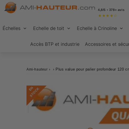
4,8/5 • 378+ avis
★
★
★
★
☆
Échelles
Echelle de toit
Echelle à Crinoline
Accès BTP et industrie
Accessoires et sécur
›
›
Plus value pour palier profondeur 120 c
Ami-hauteur
E
N
S
T
O
C
K