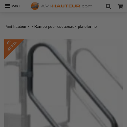
Menu
›
›
Rampe pour escabeaux plateforme
Ami-hauteur
E
N
S
T
O
C
K