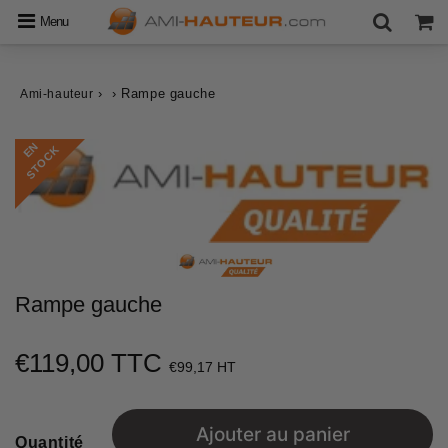
Menu
›
›
Rampe gauche
Ami-hauteur
E
N
S
T
O
C
K
Rampe gauche
€119,00 TTC
€119,00
€99,17 HT
Unit
price
Ajouter au panier
Quantité