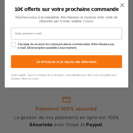
10€ offerts sur votre prochaine commande
Pourquoi nous faire confiance ?
Inscrivez-vous à la newsletter Ami-Hauteur et recevez votre code de
réduction par e-mail, valable 7 jours.
Votre adresse e-mail
Des clients satisfaits
J'accepte de recevoir les communications commerciales d'Ami-Hauteur par
e-mail. Désinscription possible à tout moment.
4.6/5
(651 avis)
Je m'inscris et je reçois ma réduction
Les professionnels et particuliers saluent la
qualité
de nos produits et notre
accompagnement
.
Code valable 7 jours à compter de la réception, une utilisation par client, non cumulable avec
d'autres offres en cours.
Paiement 100% sécurisé
La gestion de nos paiements en ligne est 100%
Sécurisée
avec Stripe et
Paypal
.