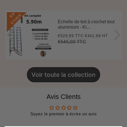
E
N
S
T
O
C
K
Echelle de toit à crochet tout
aluminium - Ki...
€529,89 TTC
€441,58 HT
Prix
€529,89
réduit
€545,00 TTC
Prix
€545,00
Unit
régulier
price
Voir toute la collection
Avis Clients
Soyez le premier à écrire un avis