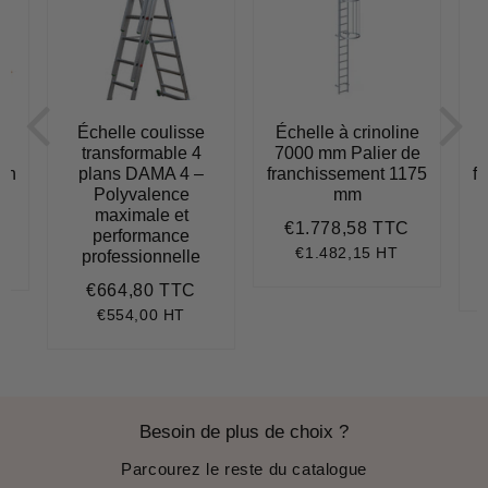
e
Échelle coulisse
Échelle à crinoline
transformable 4
7000 mm Palier de
lon
plans DAMA 4 –
franchissement 1175
f
Polyvalence
mm
949,79
maximale et
€1.778,58 TTC
Prix
€1.778,5
performance
régulier
€1.482,15 HT
professionnelle
.117,49
it
ice
€664,80 TTC
Prix
€664,80
régulier
€554,00 HT
Besoin de plus de choix ?
Parcourez le reste du catalogue