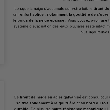
Lorsque la neige s'accumule sur votre toit, le
tirant de
un
renfort solide
,
notamment la gouttière de s'ouvri
le poids de la neige épaisse
. Vous pouvez avoir une tr
système d'évacuation des eaux pluviales reste intact m
plus rigoureuses
Ce
tirant de neige en acier galvanisé
est conçu pour
se
fixe solidement à la gouttière
et au
bord du toit
durable.
De plus, sa
haute résistance mécanique
lui