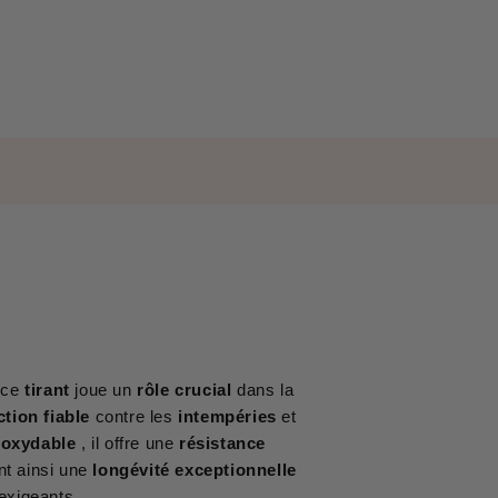
 ce
tirant
joue un
rôle crucial
dans la
ction fiable
contre les
intempéries
et
noxydable
, il offre une
résistance
nt ainsi une
longévité exceptionnelle
exigeants.