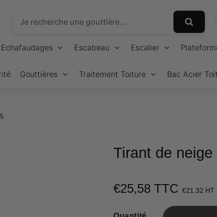
Echafaudages
Escabeau
Escalier
Plateform
ité
Gouttières
Traitement Toiture
Bac Acier Toi
25
Tirant de neige
€25,58 TTC
€21,32 HT
Quantité