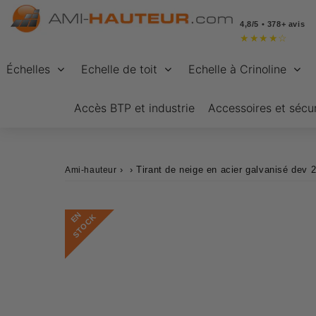
4,8/5 • 378+ avis
★
★
★
★
☆
Échelles
Echelle de toit
Echelle à Crinoline
Accès BTP et industrie
Accessoires et sécur
›
›
Tirant de neige en acier galvanisé dev 
Ami-hauteur
E
N
S
T
O
C
K