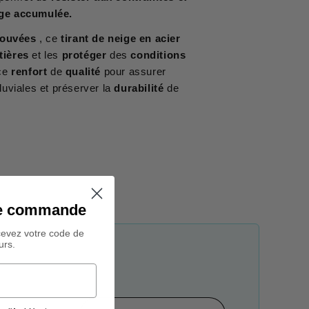
ge accumulée.
rouvées
, ce
tirant de neige en acier
tières
et les
protéger
des
conditions
 ce
renfort
de
qualité
pour assurer
uviales et préserver la
durabilité
de
ine commande
cevez votre code de
urs.