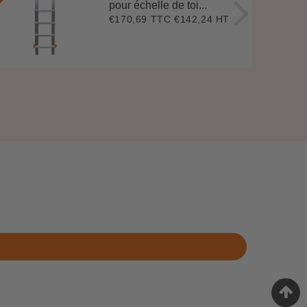
pour échelle de toi...
€170,69 TTC
€142,24 HT
Prix
€170,69
régulier