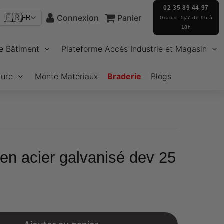
02 35 89 44 97
🇫🇷
Connexion
Panier
FR
Gratuit, 5j/7 de 9h à
18h
e Bâtiment
Plateforme Accès Industrie et Magasin
ture
Monte Matériaux
Braderie
Blogs
 en acier galvanisé dev 25
€25,58
Unit
price