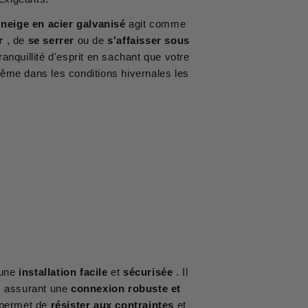
 neige en acier galvanisé
agit comme
r
, de
se serrer
ou de
s'affaisser sous
anquillité d'esprit en sachant que votre
ême dans les conditions hivernales les
.
 une
installation facile
et
sécurisée
. Il
, assurant une
connexion robuste et
 permet de
résister aux contraintes
et