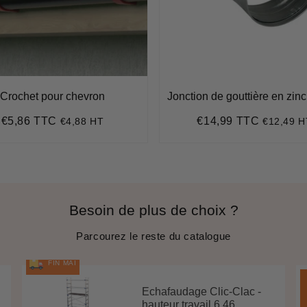
Crochet pour chevron
Jonction de gouttière en zin
€5,86 TTC
€14,99 TTC
€4,88 HT
€12,49 H
Prix
€5,86
Prix
€14,99
régulier
régulier
Besoin de plus de choix ?
Parcourez le reste du catalogue
FIN MAI
Echafaudage Clic-Clac -
hauteur travail 6.46 ...