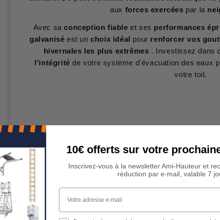
aux
forces exercées
par la
nei
Avec sa
conception fiable
et ses
performances ép
galvanisé
est un
choix idéal
pour
renforcer vos gout
hivernales les plus extrêmes
. Investissez dans
l'intégrité
de votre système d'évacuation des eaux pl
votre toit.
10€ offerts sur votre procha
Inscrivez-vous à la newsletter Ami-Hauteur et re
réduction par e-mail, valable 7 jo
Votre adresse e-mail
 Un conseil ?
rs sont à votre écoute !