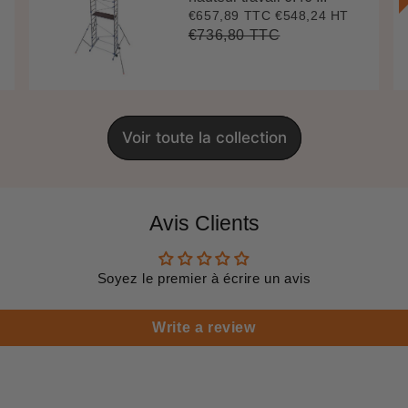
€657,89 TTC
€548,24 HT
Prix
€657,89
réduit
€736,80 TTC
Prix
€736,80
Unit
régulier
price
Voir toute la collection
Avis Clients
Soyez le premier à écrire un avis
Write a review