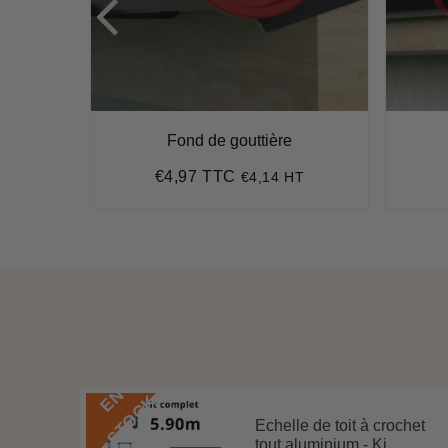
Fond de gouttière
€4,97 TTC
HT
€4,14 HT
Prix
€4,97
régulier
E
N
S
T
O
C
K
Echelle de toit à crochet
 3 m
tout aluminium - Ki...