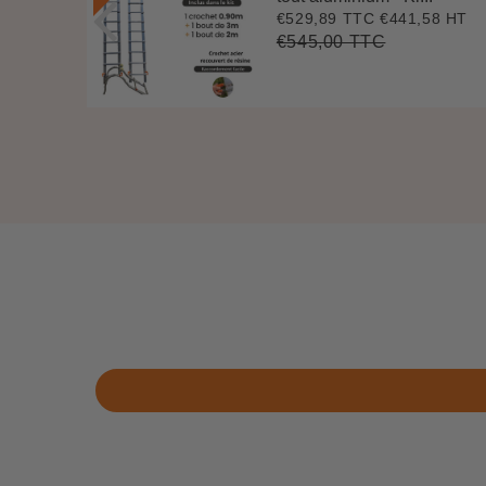
.
€529,89 TTC
€441,58 HT
Prix
€529,89
7 HT
4
réduit
€545,00 TTC
Prix
€545,00
Unit
régulier
price