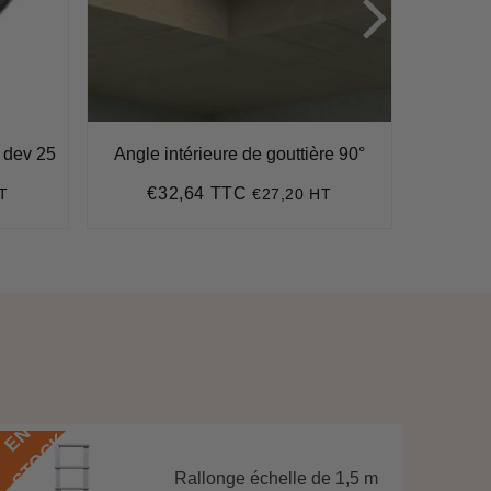
c dev 25
Angle intérieure de gouttière 90°
G
€32,64 TTC
€
T
€27,20 HT
Prix
€32,64
Pr
régulier
ré
E
N
S
T
O
C
E
N
S
T
O
C
K
Rallonge échelle de 1,5 m