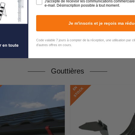
J'accepte de recevoir les communications commerciale
e-mail. Désinscription possible à tout moment.
est à votre disposition du lundi au vendredi de 9h00 à 17h00
Je m'inscris et je reçois ma rédu
Code valable 7 jours à compter de la réception, une utilisation par c
d'autres offres en cours.
Gouttières
E
N
S
T
O
C
K