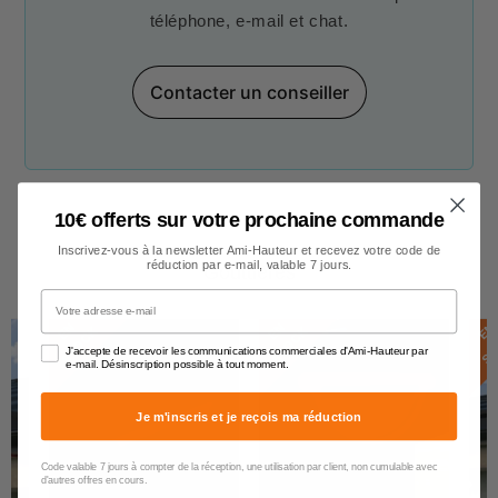
téléphone, e-mail et chat.
Contacter un conseiller
10€ offerts sur votre prochaine commande
Inscrivez-vous à la newsletter Ami-Hauteur et recevez votre code de
réduction par e-mail, valable 7 jours.
Gouttières
Votre adresse e-mail
E
N
S
T
O
C
E
N
S
T
O
C
E
N
S
T
O
C
K
K
J'accepte de recevoir les communications commerciales d'Ami-Hauteur par
e-mail. Désinscription possible à tout moment.
Je m'inscris et je reçois ma réduction
Code valable 7 jours à compter de la réception, une utilisation par client, non cumulable avec
d'autres offres en cours.