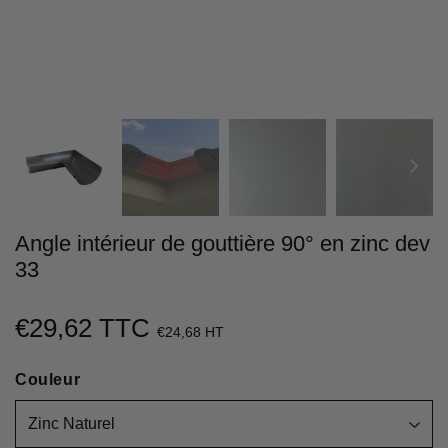
Angle intérieur de gouttière 90° en zinc dev
33
€29,62 TTC
€29,62
€24,68 HT
Unit
Couleur
price