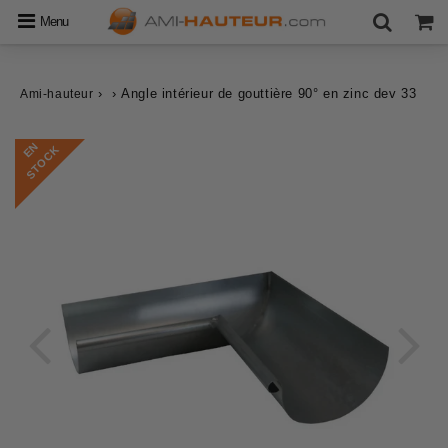
Menu
›
›
Angle intérieur de gouttière 90° en zinc dev 33
Ami-hauteur
E
N
S
T
O
C
K