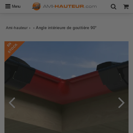
Menu
›
›
Angle intérieure de gouttière 90°
Ami-hauteur
E
N
S
T
O
C
K