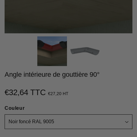
Angle intérieure de gouttière 90°
€32,64 TTC
€32,64
€27,20 HT
Unit
Couleur
price