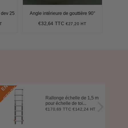
c dev 25
Angle intérieure de gouttière 90°
G
€32,64 TTC
€
T
€27,20 HT
Prix
€32,64
Pr
régulier
ré
E
N
S
T
O
C
E
N
S
T
O
C
K
Rallonge échelle de 1,5 m
pour échelle de toi...
€170,69 TTC
€142,24 HT
Prix
€170,69
régulier