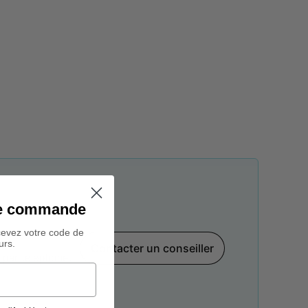
ine commande
cevez votre code de
urs.
Contacter un conseiller
par téléphone,