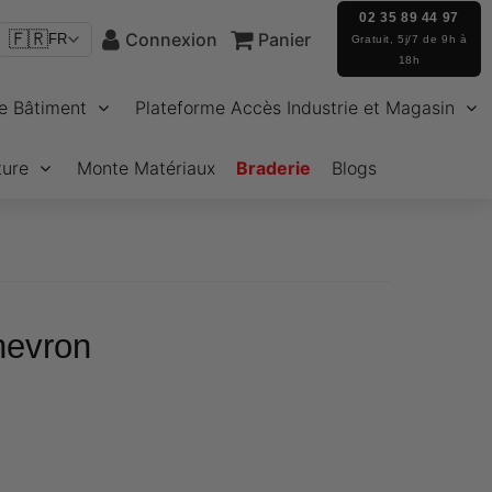
02 35 89 44 97
🇫🇷
Connexion
Panier
FR
Gratuit, 5j/7 de 9h à
18h
e Bâtiment
Plateforme Accès Industrie et Magasin
ture
Monte Matériaux
Braderie
Blogs
hevron
86
nit
rice