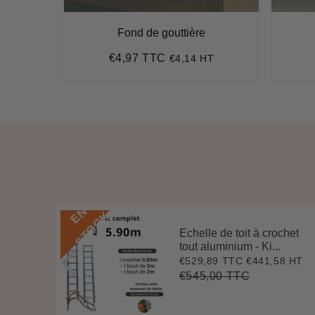
Fond de gouttière
€4,97 TTC
HT
€4,14 HT
Prix
€4,97
régulier
E
N
S
T
O
C
K
Echelle de toit à crochet
 3 m
tout aluminium - Ki...
.
€529,89 TTC
€441,58 HT
Prix
€529,89
7 HT
4
réduit
€545,00 TTC
Prix
€545,00
Unit
régulier
price