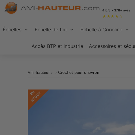
4,8/5 • 378+ avis
★
★
★
★
☆
Échelles
Echelle de toit
Echelle à Crinoline
Accès BTP et industrie
Accessoires et sécur
›
›
Crochet pour chevron
Ami-hauteur
E
N
S
T
O
C
K