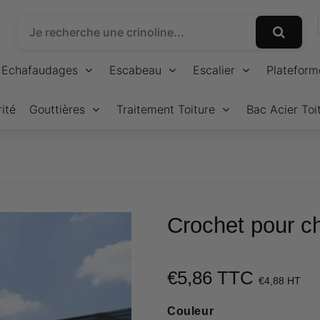
Echafaudages
Escabeau
Escalier
Plateform
ité
Gouttières
Traitement Toiture
Bac Acier Toi
Crochet pour c
€5,86 TTC
€5,
€4,88 HT
U
p
Couleur