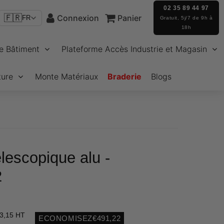
02 35 89 44 97
🇫🇷
Connexion
Panier
FR
Gratuit, 5j/7 de 9h à
18h
e Bâtiment
Plateforme Accès Industrie et Magasin
ture
Monte Matériaux
Braderie
Blogs
lescopique alu -
2
3,15 HT
ECONOMISEZ
€491,22
Unit