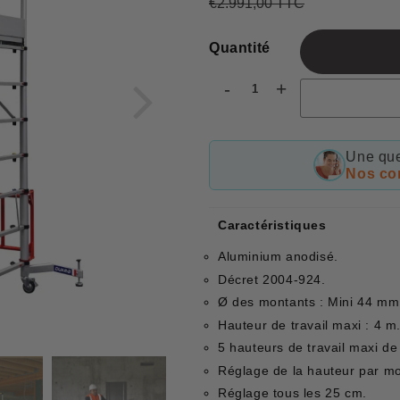
€2.991,00 TTC
Prix
€2.991,00
Prix
€2.499,78
régulier
réduit
Quantité
-
+
Une que
Nos con
Caractéristiques
Aluminium anodisé.
Décret 2004-924.
Ø des montants : Mini 44 mm
Hauteur de travail maxi : 4 m
5 hauteurs de travail maxi de
Réglage de la hauteur par mo
Réglage tous les 25 cm.