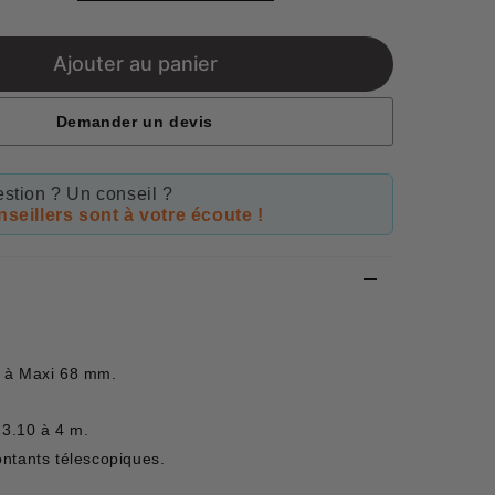
price
Ajouter au panier
Demander un devis
stion ? Un conseil ?
seillers sont à votre écoute !
 à Maxi 68 mm.
.
 3.10 à 4 m.
ntants télescopiques.