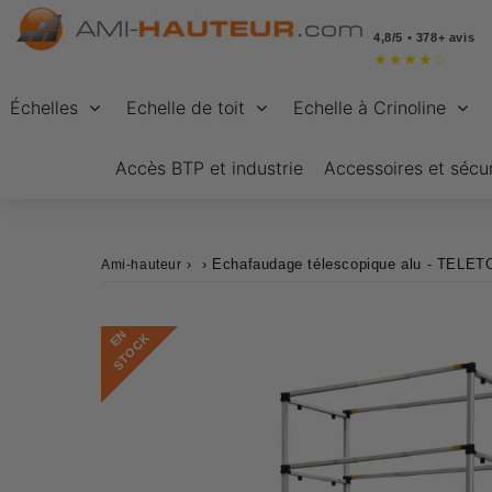
4,8/5 • 378+ avis
★
★
★
★
☆
Échelles
Echelle de toit
Echelle à Crinoline
Accès BTP et industrie
Accessoires et sécur
›
›
Echafaudage télescopique alu - TELE
Ami-hauteur
E
N
S
T
O
C
K