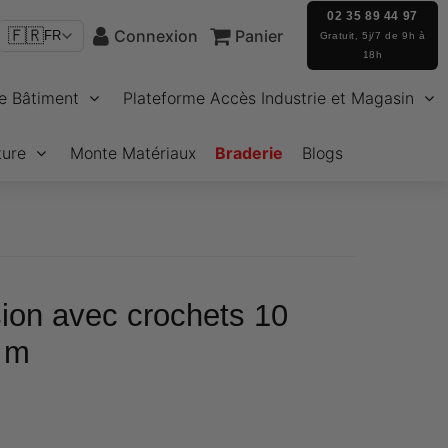
02 35 89 44 97
🇫🇷
Connexion
Panier
FR
Gratuit, 5j/7 de 9h à
18h
e Bâtiment
Plateforme Accès Industrie et Magasin
ture
Monte Matériaux
Braderie
Blogs
sion avec crochets 10
8 m
€20,00