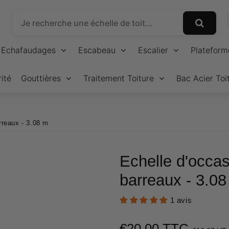
Echafaudages
Escabeau
Escalier
Plateform
ité
Gouttières
Traitement Toiture
Bac Acier Toi
rreaux - 3.08 m
Echelle d'occa
barreaux - 3.0
1 avis
€20,00 TTC