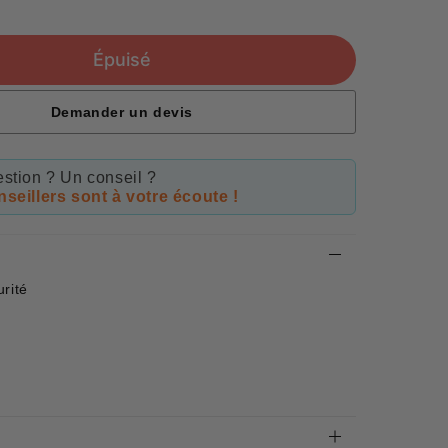
Unit
price
Épuisé
Demander un devis
stion ? Un conseil ?
seillers sont à votre écoute !
rité