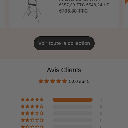
€657,89 TTC
€548,24 HT
Prix
€657,89
réduit
€736,80 TTC
Prix
€736,80
Unit
régulier
price
Voir toute la collection
Avis Clients
5.00 sur 5
1
0
0
0
0