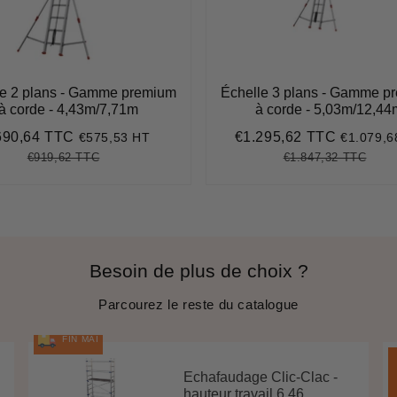
le 2 plans - Gamme premium
Échelle 3 plans - Gamme p
à corde - 4,43m/7,71m
à corde - 5,03m/12,44
690,64 TTC
€1.295,62 TTC
€575,53 HT
€1.079,6
ix
€690,64
Prix
€1.295,
duit
réduit
€919,62 TTC
€1.847,32 TTC
Prix
€919,62
Unit
Prix
€1.8
Unit
régulier
price
régulier
pric
Besoin de plus de choix ?
Parcourez le reste du catalogue
FIN MAI
Echafaudage Clic-Clac -
hauteur travail 6.46 ...