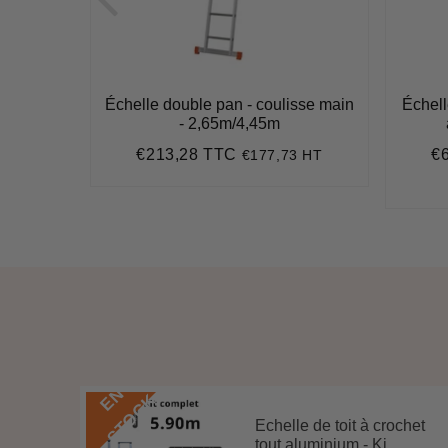
 / 2 x 7
Échelle double pan - coulisse main
Échel
14 m
- 2,65m/4,45m
€213,28 TTC
€
8 HT
€177,73 HT
4
Prix
€213,28
Pr
régulier
ré
,97
t
ce
E
N
S
T
O
C
K
Echelle de toit à crochet
 3 m
tout aluminium - Ki...