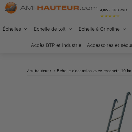
4,8/5 • 378+ avis
★
★
★
★
☆
Échelles
Echelle de toit
Echelle à Crinoline
Accès BTP et industrie
Accessoires et sécur
›
›
Echelle d'occasion avec crochets 10 ba
Ami-hauteur