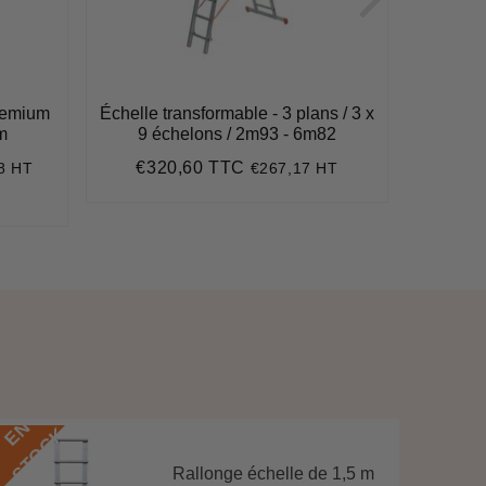
remium
Échelle transformable - 3 plans / 3 x
Echelle 
m
9 échelons / 2m93 - 6m82
max dép
€320,60 TTC
8 HT
€267,17 HT
62
Prix
€320,60
€2
régulier
Pri
47,32
régu
e
E
N
S
T
O
C
E
N
S
T
O
C
K
Rallonge échelle de 1,5 m