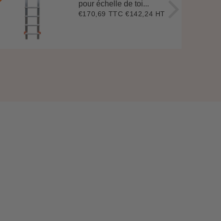
pour échelle de toi...
€170,69 TTC
€142,24 HT
Prix
€170,69
régulier