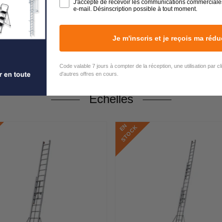
J'accepte de recevoir les communications commerciale
e-mail. Désinscription possible à tout moment.
Je m'inscris et je reçois ma rédu
Code valable 7 jours à compter de la réception, une utilisation par c
d'autres offres en cours.
Echelles
E
N
S
T
O
C
K