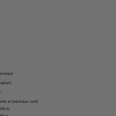
arreaux
sation)
 :
rité et barreaux rond
,08 m
,98 m