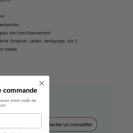
ium
ransporter
e pas son fonctionnement
érée (maison, jardin, nettoyage, etc.)
et stable
ine commande
cevez votre code de
urs.
Contacter un conseiller
par téléphone,