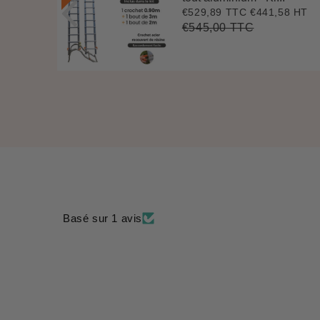
.
€529,89 TTC
€441,58 HT
Prix
€529,89
7 HT
4
réduit
€545,00 TTC
Prix
€545,00
Unit
régulier
price
Basé sur 1 avis