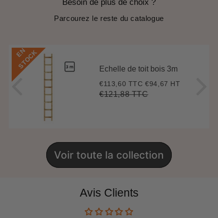
Besoin de plus de choix ?
Parcourez le reste du catalogue
E
N
S
T
O
C
K
Echelle de toit bois 3m
€113,60 TTC
€94,67 HT
Prix
€113,60
réduit
€121,88 TTC
Prix
€121,88
Unit
régulier
price
Voir toute la collection
Avis Clients