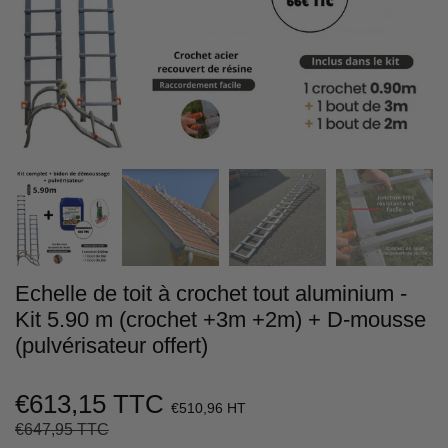
Echelle de toit à crochet tout aluminium -
Kit 5.90 m (crochet +3m +2m) + D-mousse
(pulvérisateur offert)
€613,15 TTC
€510,96 HT
€647,95 TTC
Prix
€647,95
Prix
€613,15