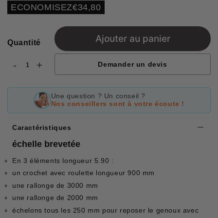
régulier
réduit
Unit
ECONOMISEZ
€34,80
price
Ajouter au panier
Quantité
-
+
Demander un devis
Une question ? Un conseil ?
Nos conseillers sont à votre écoute !
Caractéristiques
échelle brevetée
En 3 éléments longueur 5.90 :
un crochet avec roulette longueur 900 mm
une rallonge de 3000 mm
une rallonge de 2000 mm
échelons tous les 250 mm pour reposer le genoux avec