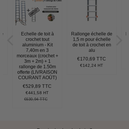
de
Echelle de toit à
Rallonge échelle de
R
le
crochet tout
1,5 m pour échelle
2
en
aluminium - Kit
de toit à crochet en
t
7,40m en 3
alu
morceaux (crochet +
€170,69 TTC
156,93
Prix
€170,69
3m + 2m) + 1
régulier
€142,24 HT
rallonge de 1.50m
offerte (LIVRAISON
COURANT AOÛT)
€529,89 TTC
Prix
€529,89
réduit
€441,58 HT
€630,94 TTC
Prix
€630,94
Unit
régulier
price