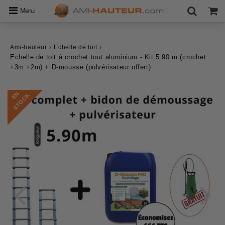
Menu
›
›
Ami-hauteur
Echelle de toit
Echelle de toit à crochet tout aluminium - Kit 5.90 m (crochet
+3m +2m) + D-mousse (pulvérisateur offert)
E
N
S
T
O
C
K