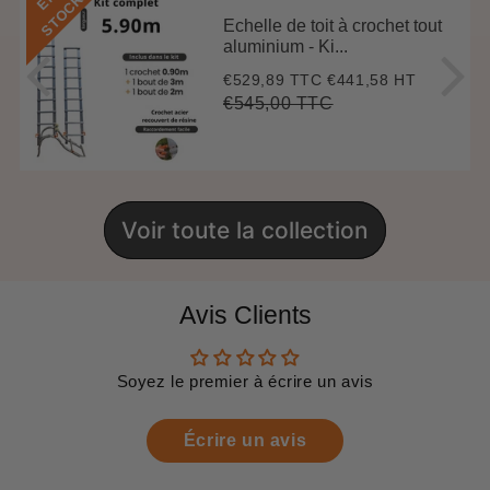
K
Echelle de toit à crochet tout
aluminium - Ki...
€529,89 TTC
€441,58 HT
Prix
€529,89
réduit
€545,00 TTC
Prix
€545,00
Unit
régulier
price
Voir toute la collection
Avis Clients
Soyez le premier à écrire un avis
Écrire un avis