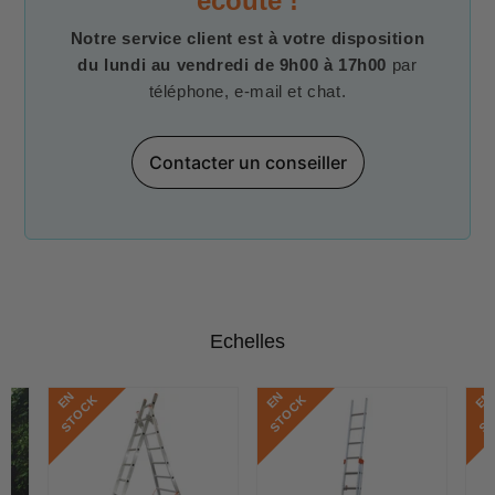
écoute !
Notre service client est à votre disposition
du lundi au vendredi de 9h00 à 17h00
par
téléphone, e-mail et chat.
Contacter un conseiller
Echelles
E
N
S
T
O
C
E
N
S
T
O
C
E
N
S
T
O
C
K
K