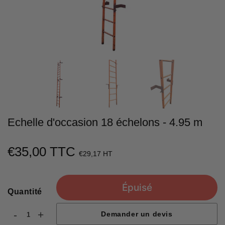
Echelle d'occasion 18 échelons - 4.95 m
€35,00 TTC
€35,00
€29,17 HT
Unit
price
Épuisé
Quantité
-
+
Demander un devis