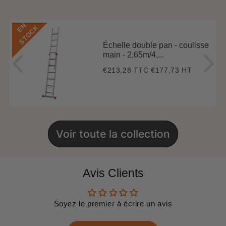
E
N
S
T
O
C
K
Échelle double pan - coulisse
main - 2,65m/4,...
€213,28 TTC
€177,73 HT
Prix
€213,28
régulier
Voir toute la collection
Avis Clients
Soyez le premier à écrire un avis