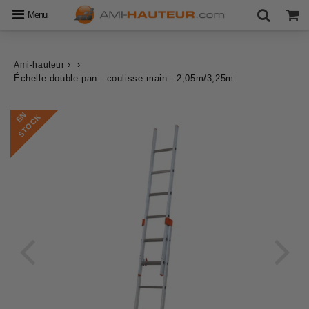
Menu
›
›
Ami-hauteur
Échelle double pan - coulisse main - 2,05m/3,25m
E
N
S
T
O
C
K