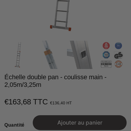
Échelle double pan - coulisse main -
2,05m/3,25m
€163,68 TTC
€163,68
€136,40 HT
Unit
price
Ajouter au panier
Quantité