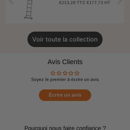
€213,28 TTC
€177,73 HT
Prix
€213,28
régulier
Voir toute la collection
Avis Clients
Soyez le premier à écrire un avis
Écrire un avis
Pourquoi nous faire confiance ?