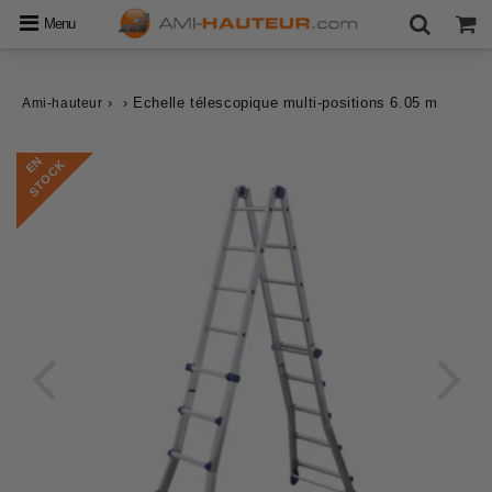
Menu
›
›
Echelle télescopique multi-positions 6.05 m
Ami-hauteur
E
N
S
T
O
C
K