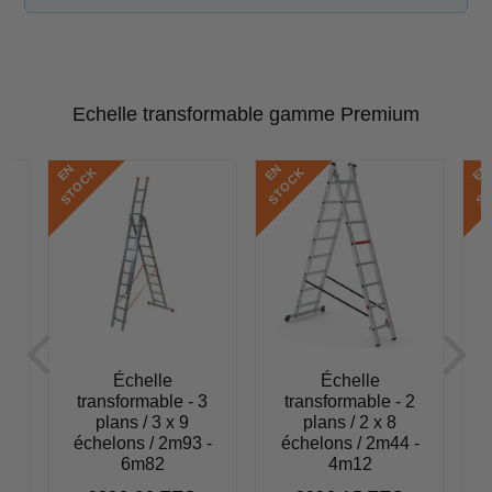
Echelle transformable gamme Premium
E
N
S
T
O
C
E
N
S
T
O
C
E
N
S
T
O
C
K
K
Échelle
Échelle
transformable - 3
transformable - 2
plans / 3 x 9
plans / 2 x 8
-
échelons / 2m93 -
échelons / 2m44 -
6m82
4m12