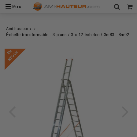
Menu
›
›
Ami-hauteur
Échelle transformable - 3 plans / 3 x 12 échelon / 3m83 - 8m92
E
N
S
T
O
C
K