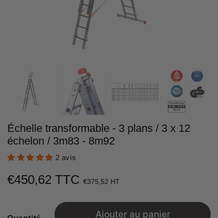
Échelle transformable - 3 plans / 3 x 12
échelon / 3m83 - 8m92
2 avis
€450,62 TTC
€450,62
€375,52 HT
Unit
price
Ajouter au panier