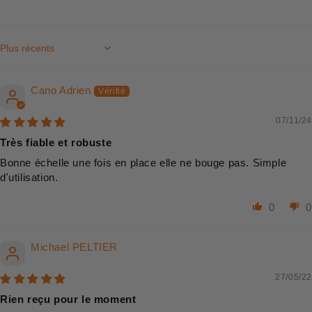
Sort by
Cano Adrien
07/11/24
Très fiable et robuste
Bonne échelle une fois en place elle ne bouge pas. Simple
d'utilisation.
0
0
Michael PELTIER
27/05/22
Rien reçu pour le moment