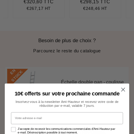
€320,60 TTC
€298,15 TTC
260,10
Prix
€320,60
Prix
€298,15
régulier
régulier
€267,17 HT
€248,46 HT
Besoin de plus de choix ?
Parcourez le reste du catalogue
E
N
S
T
O
C
K
Échelle double pan - coulisse
main - 2,65m/4,...
10€ offerts sur votre prochaine commande
€213,28 TTC
€177,73 HT
Prix
€213,28
Inscrivez-vous à la newsletter Ami-Hauteur et recevez votre code de
régulier
réduction par e-mail, valable 7 jours.
Votre adresse e-mail
J'accepte de recevoir les communications commerciales d'Ami-Hauteur par
e-mail. Désinscription possible à tout moment.