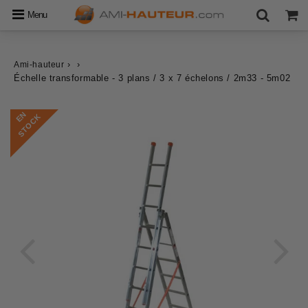
Menu
›
›
Ami-hauteur
Échelle transformable - 3 plans / 3 x 7 échelons / 2m33 - 5m02
E
N
S
T
O
C
K