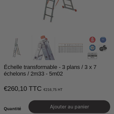
Échelle transformable - 3 plans / 3 x 7
échelons / 2m33 - 5m02
€260,10 TTC
€260,10
€216,75 HT
Unit
price
Ajouter au panier
Quantité