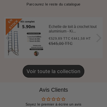
Parcourez le reste du catalogue
E
N
S
T
O
C
K
Echelle de toit à crochet tout
aluminium - Ki...
€529,89 TTC
€441,58 HT
Prix
€529,89
réduit
€545,00 TTC
Prix
€545,00
Unit
régulier
price
Voir toute la collection
Avis Clients
Soyez le premier à écrire un avis