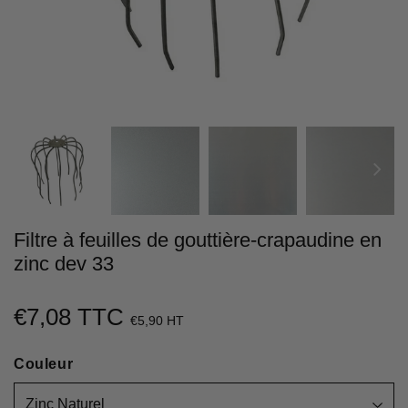
Filtre à feuilles de gouttière-crapaudine en
zinc dev 33
€7,08 TTC
€7,08
€5,90 HT
Unit
Couleur
price