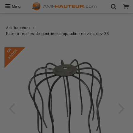
Menu
›
›
Ami-hauteur
Filtre à feuilles de gouttière-crapaudine en zinc dev 33
E
N
S
T
O
C
K