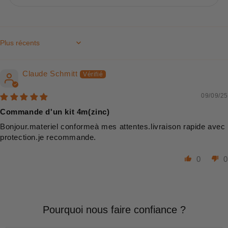
Sort by
Claude Schmitt
09/09/25
Commande d'un kit 4m(zinc)
Bonjour.materiel conformeà mes attentes.livraison rapide avec
protection.je recommande.
0
0
Pourquoi nous faire confiance ?