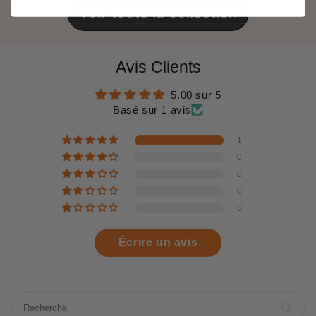
Voir toute la collection
Avis Clients
5.00 sur 5
Basé sur 1 avis
1
0
0
0
0
Écrire un avis