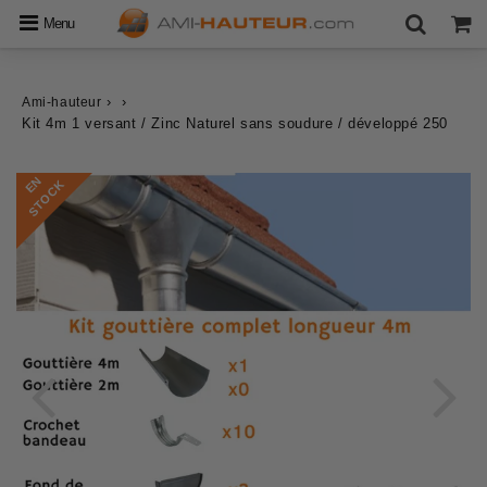
Menu
›
›
Ami-hauteur
Kit 4m 1 versant / Zinc Naturel sans soudure / développé 250
E
N
S
T
O
C
K