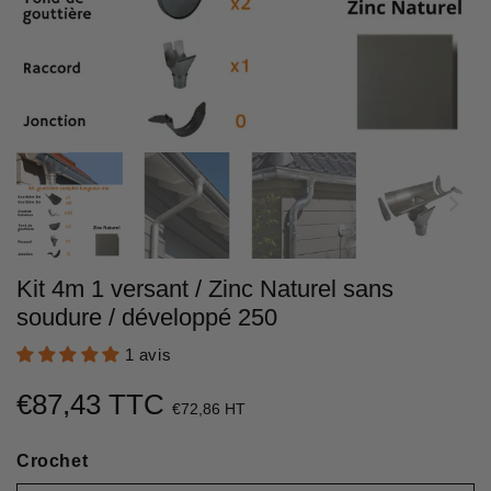
Kit 4m 1 versant / Zinc Naturel sans
soudure / développé 250
1 avis
€87,43 TTC
€87,43
€72,86 HT
Unit
Crochet
price