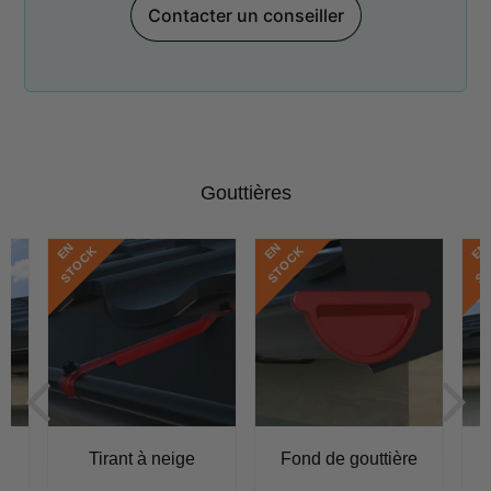
Contacter un conseiller
Gouttières
E
N
S
T
O
C
E
N
S
T
O
C
E
N
S
T
O
C
K
K
u
Tirant à neige
Fond de gouttière