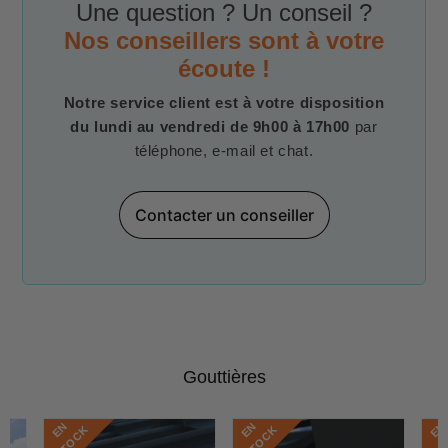
Une question ? Un conseil ?
Nos conseillers sont à votre
écoute !
Notre service client est à votre disposition
du lundi au vendredi de 9h00 à 17h00
par
téléphone, e-mail et chat.
Contacter un conseiller
Gouttières
E
N
S
T
O
C
E
N
S
T
O
C
E
N
S
T
O
C
K
K