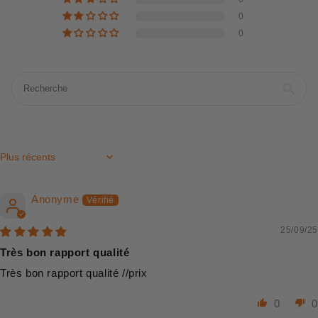
0
0
Sort by
Anonyme
25/09/25
Très bon rapport qualité
Très bon rapport qualité //prix
0
0