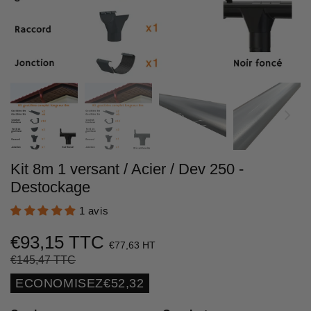
Kit 8m 1 versant / Acier / Dev 250 -
Destockage
1 avis
€93,15 TTC
€77,63 HT
€145,47 TTC
Prix
€145,47
Prix
€93,15
régulier
réduit
Unit
ECONOMISEZ
€52,32
price