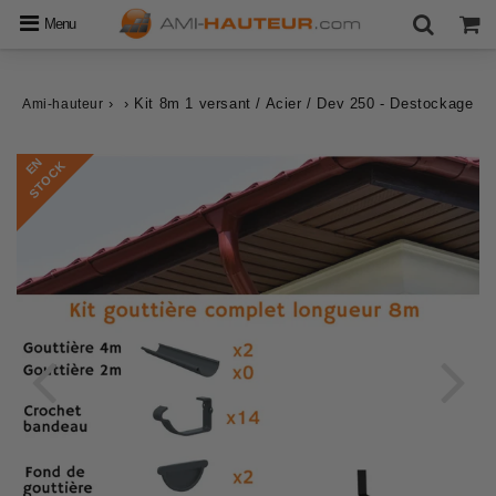
Menu
›
›
Kit 8m 1 versant / Acier / Dev 250 - Destockage
Ami-hauteur
E
N
S
T
O
C
K