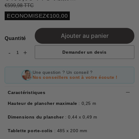
€599,98 TTC
Prix
€599,98
Prix
€499,98
régulier
réduit
Unit
ECONOMISEZ
€100,00
price
Ajouter au panier
Quantité
-
+
Demander un devis
Une question ? Un conseil ?
Nos conseillers sont à votre écoute !
Caractéristiques
Hauteur de plancher maximale
: 0,25 m
Dimensions du plancher
: 0,44 x 0,49 m
Tablette porte-colis
: 485 x 200 mm