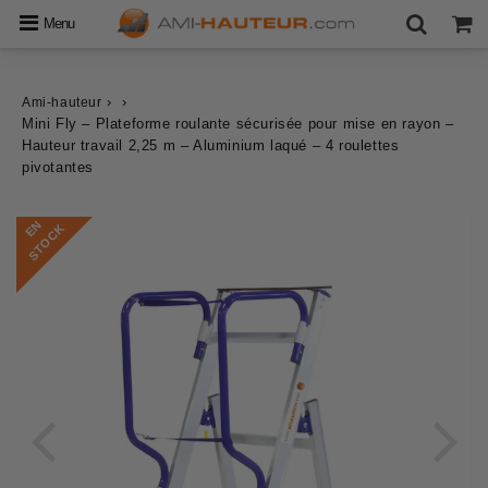
Menu
›
›
Ami-hauteur
Mini Fly – Plateforme roulante sécurisée pour mise en rayon –
Hauteur travail 2,25 m – Aluminium laqué – 4 roulettes
pivotantes
E
N
S
T
O
C
K