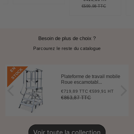
ice
régulier
price
€599,98 TTC
Prix
€599,98
Unit
régulier
price
Besoin de plus de choix ?
Parcourez le reste du catalogue
E
N
S
T
O
C
K
Plateforme de travail mobile
Roue escamotabl...
€719,89 TTC
€599,91 HT
Prix
€719,89
réduit
€863,87 TTC
Prix
€863,87
Unit
régulier
price
Voir toute la collection